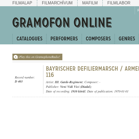
FILMALAP
FILMARCHÍVUM
MAFILM
FILMLABOR
Play this on GramophoneRadio!
Record number:
D 403
Artist:
III. Garde-Regiment
; Composer: -
Publisher:
Veni Vidi Vici (Diadal)
;
Date of recording:
1910 körül
; Date of publication: 1970-01-01