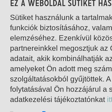
Sütiket használunk a tartalm
funkciók biztosításához, vala
elemzéséhez. Ezenkívül közö
partnereinkkel megosztjuk az
adatait, akik kombinálhatják a
amelyeket Ön adott meg számu
szolgáltatásokból gyűjtöttek.
folytatásával Ön hozzájárul a 
1-1
/ total 1 hit
adatkezelési tájékoztatónkat
it