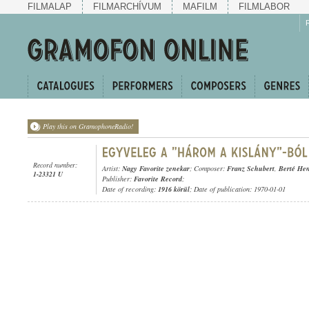
FILMALAP
FILMARCHÍVUM
MAFILM
FILMLABOR
Play this on GramophoneRadio!
Record number:
Artist:
Nagy Favorite zenekar
; Composer:
Franz Schubert
,
Berté Hen
1-23321 U
Publisher:
Favorite Record
;
Date of recording:
1916 körül
; Date of publication: 1970-01-01