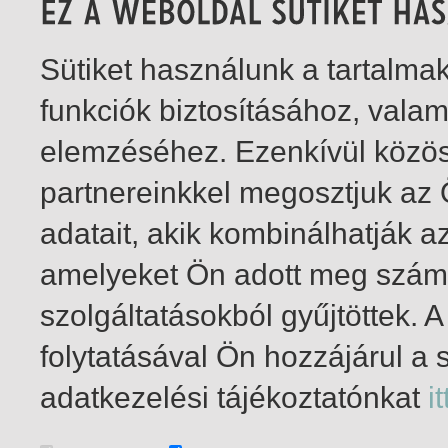
Sütiket használunk a tartalm
funkciók biztosításához, vala
elemzéséhez. Ezenkívül közö
partnereinkkel megosztjuk az
adatait, akik kombinálhatják a
amelyeket Ön adott meg számu
szolgáltatásokból gyűjtöttek.
folytatásával Ön hozzájárul a 
1-1
/ total 1 hit
adatkezelési tájékoztatónkat
it