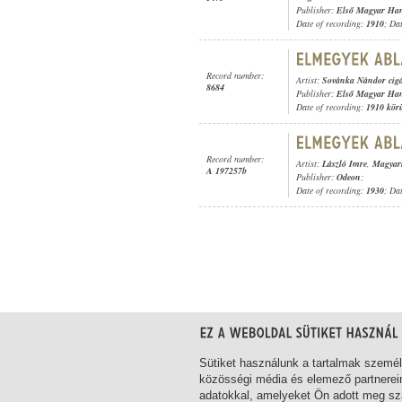
Publisher:
Első Magyar Ha
Date of recording:
1910
; Da
Record number:
Artist:
Sovánka Nándor cig
8684
Publisher:
Első Magyar Ha
Date of recording:
1910 kör
Record number:
Artist:
László Imre
,
Magyari
A 197257b
Publisher:
Odeon
;
Date of recording:
1930
; Da
1-9
/ total 9 hit
Sütiket használunk a tartalmak szemé
közösségi média és elemező partnerei
adatokkal, amelyeket Ön adott meg szá