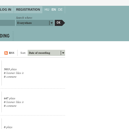
LOG IN
REGISTRATION
HU
EN
DE
Search where:
Everywhere
RSS
Sort:
Date of recording
5033
plays
0
listener likes it
0
comment
647
plays
0
listener likes it
0
comment
0
plays