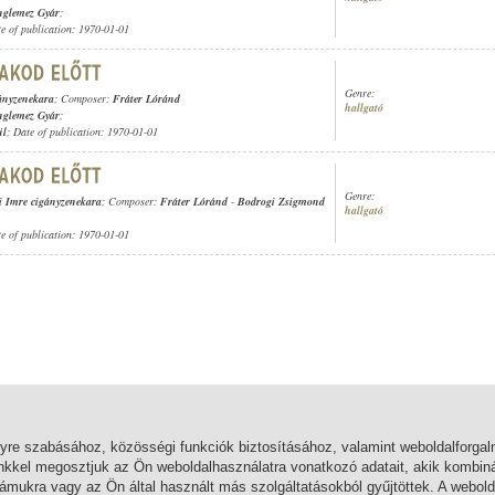
nglemez Gyár
;
te of publication: 1970-01-01
Genre:
ányzenekara
; Composer:
Fráter Lóránd
hallgató
nglemez Gyár
;
ül
; Date of publication: 1970-01-01
Genre:
 Imre cigányzenekara
; Composer:
Fráter Lóránd
-
Bodrogi Zsigmond
hallgató
te of publication: 1970-01-01
lyre szabásához, közösségi funkciók biztosításához, valamint weboldalforg
nkkel megosztjuk az Ön weboldalhasználatra vonatkozó adatait, akik kombiná
mukra vagy az Ön által használt más szolgáltatásokból gyűjtöttek. A webold