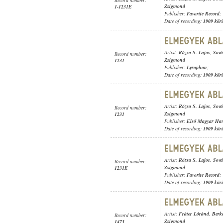
Zsigmond
1-1231E
Publisher:
Favorite Record
;
Date of recording:
1909 kör
Artist:
Rózsa S. Lajos
,
Sová
Record number:
Zsigmond
1231
Publisher:
Lyrophon
;
Date of recording:
1909 kör
Artist:
Rózsa S. Lajos
,
Sová
Record number:
Zsigmond
1231
Publisher:
Első Magyar Ha
Date of recording:
1909 kör
Artist:
Rózsa S. Lajos
,
Sová
Record number:
Zsigmond
1231E
Publisher:
Favorite Record
;
Date of recording:
1909 kör
Artist:
Fráter Lóránd
,
Berk
Record number:
Zsigmond
1473