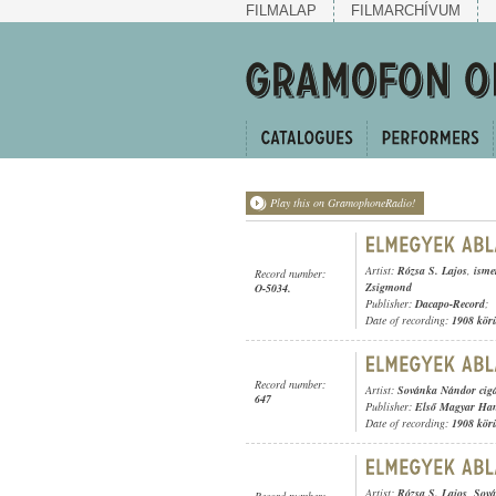
FILMALAP
FILMARCHÍVUM
Play this on GramophoneRadio!
Artist:
Rózsa S. Lajos
,
isme
Record number:
Zsigmond
O-5034.
Publisher:
Dacapo-Record
;
Date of recording:
1908 kör
Record number:
Artist:
Sovánka Nándor cig
647
Publisher:
Első Magyar Ha
Date of recording:
1908 kör
Artist:
Rózsa S. Lajos
,
Sová
Record number: