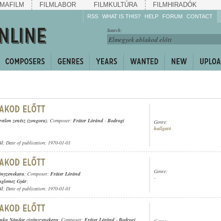
MAFILM
FILMLABOR
FILMKULTÚRA
FILMHIRADÓK
RSS
WHAT IS THIS?
HELP
FORUM
CONTACT
Listen!
Search:
Enrich!
Keep track of what is
happening!
Share!
retlen zenész (zongora)
; Composer:
Fráter Lóránd
-
Bodrogi
Genre:
hallgató
ül
; Date of publication: 1970-01-01
Genre:
ányzenekara
; Composer:
Fráter Lóránd
-
nglemez Gyár
;
ül
; Date of publication: 1970-01-01
nka Nándor cigányzenekara
; Composer:
Fráter Lóránd
-
Bodrogi
Genre: