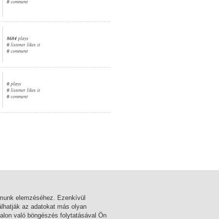
0
comment
8684
plays
0
listener likes it
0
comment
0
plays
0
listener likes it
0
comment
1. page
almunk elemzéséhez. Ezenkívül
lhatják az adatokat más olyan
alon való böngészés folytatásával Ön