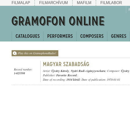
FILMALAP
FILMARCHÍVUM
MAFILM
FILMLABOR
Play this on GramophoneRadio!
Record number:
Artist:
Újváry Károly
,
Nyári Rudi cigányzenekara
; Composer:
Újváry
1-025598
Publisher:
Favorite Record
;
Date of recording:
1914 körül
; Date of publication: 1970-01-01