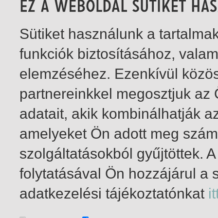
Sütiket használunk a tartalm
funkciók biztosításához, vala
elemzéséhez. Ezenkívül közö
partnereinkkel megosztjuk az
adatait, akik kombinálhatják a
amelyeket Ön adott meg számu
szolgáltatásokból gyűjtöttek.
folytatásával Ön hozzájárul a 
1-1
/ total 1 hit
adatkezelési tájékoztatónkat
it