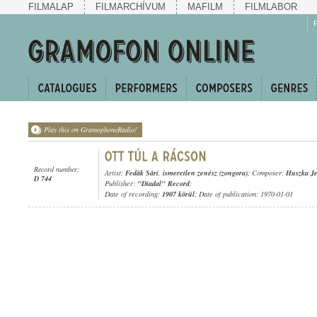
FILMALAP
FILMARCHÍVUM
MAFILM
FILMLABOR
Play this on GramophoneRadio!
Record number:
Artist:
Fedák Sári
,
ismeretlen zenész (zongora)
; Composer:
Huszka J
D 744
Publisher:
"Diadal" Record
;
Date of recording:
1907 körül
; Date of publication: 1970-01-01