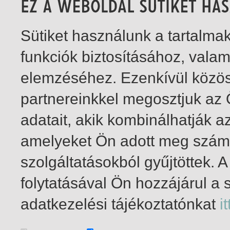
Sütiket használunk a tartalm
funkciók biztosításához, vala
elemzéséhez. Ezenkívül közö
partnereinkkel megosztjuk az
adatait, akik kombinálhatják a
amelyeket Ön adott meg számu
szolgáltatásokból gyűjtöttek.
folytatásával Ön hozzájárul a 
1-1
/ total 1 hit
adatkezelési tájékoztatónkat
it