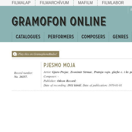
FILMALAP
FILMARCHÍVUM
MAFILM
FILMLABOR
Play this on GramophoneRadio!
Artist:
Gjuro Prejac
,
Zvonimir Strmac
,
Pratnju vojn. glazbe c. i kr. 
Record number:
Composer: -
No. 20257.
Publisher:
Odeon Record
;
Date of recording:
1911 körül
; Date of publication: 1970-01-01