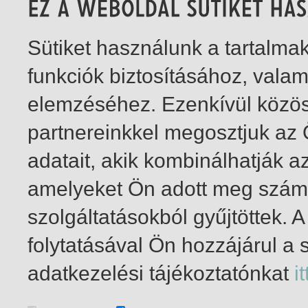
Sütiket használunk a tartalm
funkciók biztosításához, vala
elemzéséhez. Ezenkívül közö
partnereinkkel megosztjuk az
adatait, akik kombinálhatják a
amelyeket Ön adott meg számu
szolgáltatásokból gyűjtöttek.
folytatásával Ön hozzájárul a 
1-1
/ total 1 hit
adatkezelési tájékoztatónkat
it