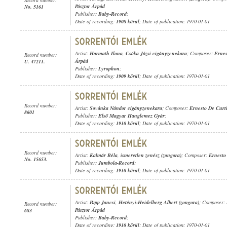
Pásztor Árpád
No. 5161
Publisher:
Baby-Record
;
Date of recording:
1908 körül
; Date of publication: 1970-01-01
Artist:
Harmath Ilona
,
Csóka Józsi cigányzenekara
; Composer:
Ernes
Record number:
Árpád
U. 47211.
Publisher:
Lyrophon
;
Date of recording:
1909 körül
; Date of publication: 1970-01-01
Record number:
Artist:
Sovánka Nándor cigányzenekara
; Composer:
Ernesto De Curt
8601
Publisher:
Első Magyar Hanglemez Gyár
;
Date of recording:
1910 körül
; Date of publication: 1970-01-01
Record number:
Artist:
Kalmár Béla
,
ismeretlen zenész (zongora)
; Composer:
Ernesto
No. 15653.
Publisher:
Jumbola-Record
;
Date of recording:
1910 körül
; Date of publication: 1970-01-01
Artist:
Papp Jancsi
,
Hetényi-Heidelberg Albert (zongora)
; Composer:
Record number:
Pásztor Árpád
683
Publisher:
Baby-Record
;
Date of recording:
1910 körül
; Date of publication: 1970-01-01