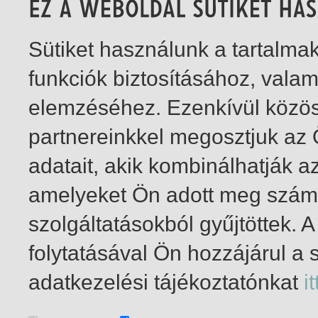
Sütiket használunk a tartalm
funkciók biztosításához, vala
elemzéséhez. Ezenkívül közö
partnereinkkel megosztjuk az
adatait, akik kombinálhatják a
amelyeket Ön adott meg számu
szolgáltatásokból gyűjtöttek.
folytatásával Ön hozzájárul a 
1-8
/ total 8 hit
adatkezelési tájékoztatónkat
it