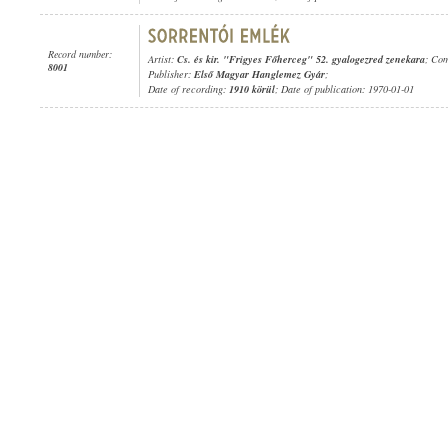
Record number:
Artist:
Cs. és kir. "Frigyes Főherceg" 52. gyalogezred zenekara
; Co
8001
Publisher:
Első Magyar Hanglemez Gyár
;
Date of recording:
1910 körül
; Date of publication: 1970-01-01