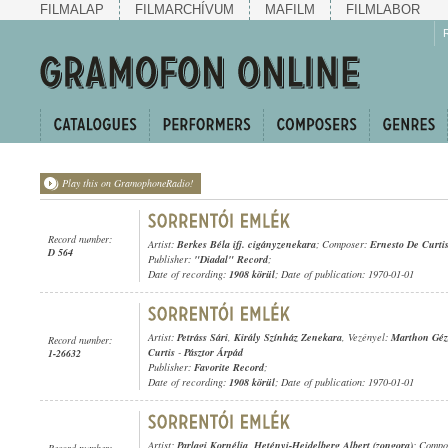
FILMALAP
FILMARCHÍVUM
MAFILM
FILMLABOR
Play this on GramophoneRadio!
Record number:
Artist:
Berkes Béla ifj. cigányzenekara
; Composer:
Ernesto De Curti
D 564
Publisher:
"Diadal" Record
;
Date of recording:
1908 körül
; Date of publication: 1970-01-01
Artist:
Petráss Sári
,
Király Színház Zenekara
, Vezényel:
Marthon Géz
Record number:
Curtis
-
Pásztor Árpád
1-26632
Publisher:
Favorite Record
;
Date of recording:
1908 körül
; Date of publication: 1970-01-01
Artist:
Parlagi Kornélia
,
Hetényi-Heidelberg Albert (zongora)
; Compo
Record number: