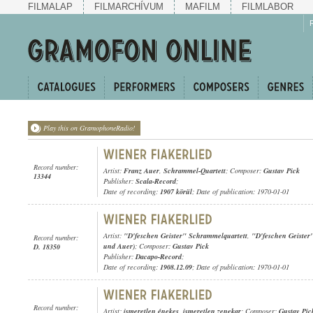
FILMALAP
FILMARCHÍVUM
MAFILM
FILMLABOR
Play this on GramophoneRadio!
Record number:
Artist:
Franz Auer
,
Schrammel-Quartett
; Composer:
Gustav Pick
13344
Publisher:
Scala-Record
;
Date of recording:
1907 körül
; Date of publication: 1970-01-01
Artist:
"D'feschen Geister" Schrammelquartett
,
"D'feschen Geister
Record number:
und Auer)
; Composer:
Gustav Pick
D. 18350
Publisher:
Dacapo-Record
;
Date of recording:
1908.12.09
; Date of publication: 1970-01-01
Record number:
Artist:
ismeretlen énekes
,
ismeretlen zenekar
; Composer:
Gustav Pic