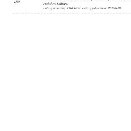
1530
Publisher:
Kalliope
;
Date of recording:
1910 körül
; Date of publication: 1970-01-01