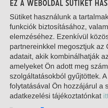
Sütiket használunk a tartalm
funkciók biztosításához, vala
elemzéséhez. Ezenkívül közö
partnereinkkel megosztjuk az
adatait, akik kombinálhatják a
amelyeket Ön adott meg számu
szolgáltatásokból gyűjtöttek.
folytatásával Ön hozzájárul a 
1-3
/ total 3 hit
adatkezelési tájékoztatónkat
it