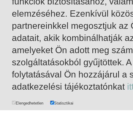
funkciók biztosításához, vala
elemzéséhez. Ezenkívül közö
partnereinkkel megosztjuk az
adatait, akik kombinálhatják a
amelyeket Ön adott meg számu
szolgáltatásokból gyűjtöttek.
folytatásával Ön hozzájárul a 
1-20
/ total 152 hit
adatkezelési tájékoztatónkat
it
Elengedhetetlen
Statisztikai
DATA MANAGEMENT
|
COPYRIGHT AND USER PRIVILEGES
|
IMPRINT