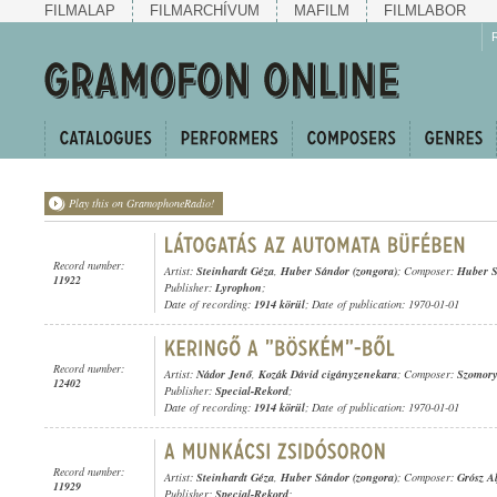
FILMALAP
FILMARCHÍVUM
MAFILM
FILMLABOR
Play this on GramophoneRadio!
Record number:
Artist:
Steinhardt Géza
,
Huber Sándor (zongora)
; Composer:
Huber 
11922
Publisher:
Lyrophon
;
Date of recording:
1914 körül
; Date of publication: 1970-01-01
Record number:
Artist:
Nádor Jenő
,
Kozák Dávid cigányzenekara
; Composer:
Szomory
12402
Publisher:
Special-Rekord
;
Date of recording:
1914 körül
; Date of publication: 1970-01-01
Record number:
Artist:
Steinhardt Géza
,
Huber Sándor (zongora)
; Composer:
Grósz Al
11929
Publisher:
Special-Rekord
;