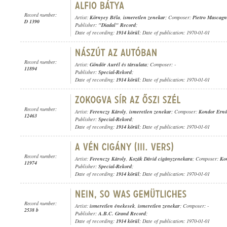
Record number:
Artist:
Környey Béla
,
ismeretlen zenekar
; Composer:
Pietro Mascagn
D 1390
Publisher:
"Diadal" Record
;
Date of recording:
1914 körül
; Date of publication: 1970-01-01
Record number:
Artist:
Göndör Aurél és társulata
; Composer: -
11894
Publisher:
Special-Rekord
;
Date of recording:
1914 körül
; Date of publication: 1970-01-01
Record number:
Artist:
Ferenczy Károly
,
ismeretlen zenekar
; Composer:
Kondor Ern
12463
Publisher:
Special-Rekord
;
Date of recording:
1914 körül
; Date of publication: 1970-01-01
Record number:
Artist:
Ferenczy Károly
,
Kozák Dávid cigányzenekara
; Composer:
Ko
11974
Publisher:
Special-Rekord
;
Date of recording:
1914 körül
; Date of publication: 1970-01-01
Record number:
Artist:
ismeretlen énekesek
,
ismeretlen zenekar
; Composer: -
2538 b
Publisher:
A.B.C. Grand Record
;
Date of recording:
1914 körül
; Date of publication: 1970-01-01