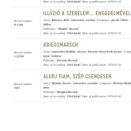
Date of recording:
1914 körül
; Date of publication: 1970-01-01
Artist:
Környey Béla
,
ismeretlen zenekar
; Composer:
Jacobi Viktor
-
Record number:
Miksa
D 1348
Publisher:
"Diadal" Record
;
Date of recording:
1914 körül
; Date of publication: 1970-01-01
Artist:
ismeretlen férfikar
,
Grosses Favorite-Streich-Orchester
; Comp
Record number:
Ignaz Schitzer
1-21394
Publisher:
Favorite Record
;
Date of recording:
1914 körül
; Date of publication: 1970-01-01
Artist:
Pázmán Ferenc
,
ismeretlen zenekar
; Composer:
Hetényi-Heide
Record number:
Imre
7652
Publisher:
Metafon-Record
;
Date of recording:
1914 körül
; Date of publication: 1970-01-01