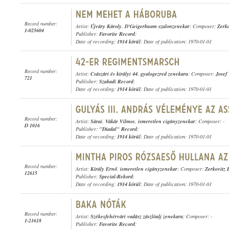
Record number:
Artist:
Újváry Károly
,
D'Geigerbuam szalonzenekar
; Composer:
Zerko
1-025604
Publisher:
Favorite Record
;
Date of recording:
1914 körül
; Date of publication: 1970-01-01
Record number:
Artist:
Császári és királyi 44. gyalogezred zenekara
; Composer:
Josef
721
Publisher:
Szabadi Record
;
Date of recording:
1914 körül
; Date of publication: 1970-01-01
Record number:
Artist:
Sárai
,
Vákár Vilmos
,
ismeretlen cigányzenekar
; Composer: -
D 1016
Publisher:
"Diadal" Record
;
Date of recording:
1914 körül
; Date of publication: 1970-01-01
Record number:
Artist:
Király Ernő
,
ismeretlen cigányzenekar
; Composer:
Zerkovitz 
12615
Publisher:
Special-Rekord
;
Date of recording:
1914 körül
; Date of publication: 1970-01-01
Record number:
Artist:
Székesfehérvári vadász zászlóalj zenekara
; Composer: -
1-21618
Publisher:
Favorite Record
;