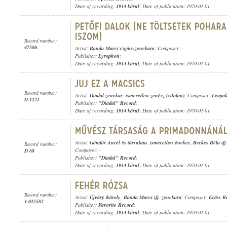
Date of recording:
1914 körül
; Date of publication: 1970-01-01
Record number:
47580.
Artist:
Banda Marci cigányzenekara
; Composer: -
Publisher:
Lyrophon
;
Date of recording:
1914 körül
; Date of publication: 1970-01-01
Record number:
Artist:
Diadal zenekar
,
ismeretlen zenész (xilofon)
; Composer:
Leopol
D 1221
Publisher:
"Diadal" Record
;
Date of recording:
1914 körül
; Date of publication: 1970-01-01
Artist:
Göndör Aurél és társulata
,
ismeretlen énekes
,
Berkes Béla if
Record number:
Composer: -
D 68
Publisher:
"Diadal" Record
;
Date of recording:
1914 körül
; Date of publication: 1970-01-01
Record number:
Artist:
Újváry Károly
,
Banda Marci ifj. zenekara
; Composer:
Erőss B
1-025582
Publisher:
Favorite Record
;
Date of recording:
1914 körül
; Date of publication: 1970-01-01