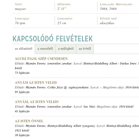
Nyelv:
Időtartam:
Lemezszám, Matricaszám:
magyar
2' 31"
5868, 5868
Lemeztípus:
Lemezméret:
Felvételi mód:
78 rpm
25 cm
akusztikus
PÁZMÁN FERENC
,
CSÓKA JÓZSI IFJ. CIGÁNYZENEKARA
ELŐADÓ:
az előadótól
a szerzőtől
a műfajból
az évből
ALUDJ FIAM, SZÉP CSENDESEN
Előadó:
Pázmán Ferenc
,
ismeretlen zenekar
; Szerző:
Hetényi-Heidelberg Albert
-
Farkas Imre
; 
körül
73 lejátszás
ANYÁM AZ ISTEN VELED
Előadó:
Pázmán Ferenc
,
Csóka Józsi ifj. cigányzenekara
; Szerző:
-
; Megjelenés ideje:
1914 körü
95 lejátszás
ANYÁM, AZ ISTEN VELED!
Előadó:
Pázmán Ferenc
,
ismeretlen zenekar
; Szerző:
Sas Náci
; Megjelenés ideje:
1914 körül
41 lejátszás
AZ ISTEN ÖNNEL
Előadó:
Pázmán Ferenc
,
Hetényi-Heidelberg Albert (zongora)
; Szerző:
Hetényi-Heidelberg Alber
1912 körül
38 lejátszás