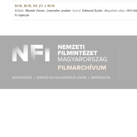
BOR, BOR, DE JÓ A BOR
Előadó:
Pázmán Ferenc
,
ismeretlen zenekar
; Szerző:
Edmund Eysler
; Megjelenés ideje:
1913 kö
51 lejátszás
ADATKEZELÉS
|
SZERZŐI ÉS FELHASZNÁLÓI JOGOK
|
IMPRESSZUM