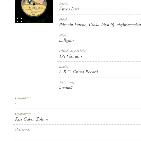
Szerző:
Ányos Laci
Előadó:
Pázmán Ferenc
,
Csóka Józsi ifj. cigányzeneka
1914 KÖRÜL
Műfaj:
MEGJELENÉS IDEJE:
hallgató
Felvétel ideje és helye:
1914 körül
, -
Kiadó:
A.B.C. Grand Record
A.B.C. GRAND RECORD
Jogi státusz:
KIADÓ:
árvamű
Címfordítás:
-
Gyűjtemény:
Kiss Gábor Zoltán
5868
Megjegyzés:
LEMEZSZÁM:
-