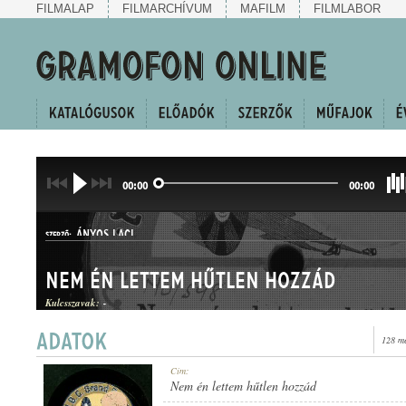
FILMALAP
FILMARCHÍVUM
MAFILM
FILMLABOR
00:00
00:00
ÁNYOS LACI
SZERZŐ:
Nem én lettem hűtlen hozzád
Kulcsszavak:
-
128 me
HALLGATÓ
Cím:
MŰFAJ:
Nem én lettem hűtlen hozzád