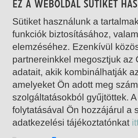
Sütiket használunk a tartalm
funkciók biztosításához, vala
elemzéséhez. Ezenkívül közö
partnereinkkel megosztjuk az
adatait, akik kombinálhatják a
amelyeket Ön adott meg számu
szolgáltatásokból gyűjtöttek.
folytatásával Ön hozzájárul a 
1-4
/ total 4 hit
adatkezelési tájékoztatónkat
it