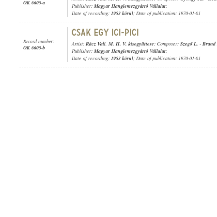
OK 6605-a
Publisher:
Magyar Hanglemezgyártó Vállalat
;
Date of recording:
1953 körül
; Date of publication: 1970-01-01
Record number:
Artist:
Rácz Vali
,
M. H. V. kisegyüttese
; Composer:
Szegő L.
-
Brand 
OK 6605-b
Publisher:
Magyar Hanglemezgyártó Vállalat
;
Date of recording:
1953 körül
; Date of publication: 1970-01-01