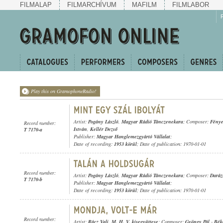
FILMALAP
FILMARCHÍVUM
MAFILM
FILMLABOR
Play this on GramophoneRadio!
Artist:
Pogány László
,
Magyar Rádió Tánczenekara
; Composer:
Fénye
Record number:
István
,
Kellér Dezső
T 7170-a
Publisher:
Magyar Hanglemezgyártó Vállalat
;
Date of recording:
1953 körül
; Date of publication: 1970-01-01
Record number:
Artist:
Pogány László
,
Magyar Rádió Tánczenekara
; Composer:
Darázs
T 7170-b
Publisher:
Magyar Hanglemezgyártó Vállalat
;
Date of recording:
1953 körül
; Date of publication: 1970-01-01
Record number:
Artist:
Rácz Vali
,
M. H. V. kisegyüttese
; Composer:
Gyöngy Pál
-
Béke