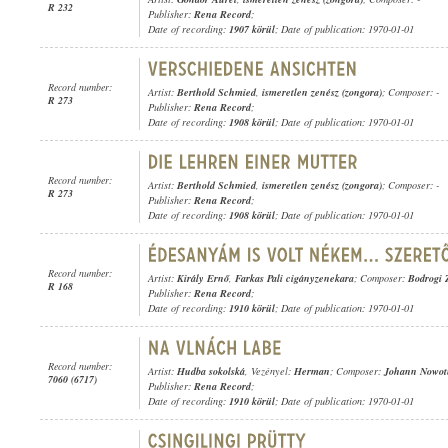
R 232
Publisher:
Rena Record
;
Date of recording:
1907 körül
; Date of publication: 1970-01-01
Record number:
Artist:
Berthold Schmied
,
ismeretlen zenész (zongora)
; Composer: -
R 273
Publisher:
Rena Record
;
Date of recording:
1908 körül
; Date of publication: 1970-01-01
Record number:
Artist:
Berthold Schmied
,
ismeretlen zenész (zongora)
; Composer: -
R 273
Publisher:
Rena Record
;
Date of recording:
1908 körül
; Date of publication: 1970-01-01
Record number:
Artist:
Király Ernő
,
Farkas Pali cigányzenekara
; Composer:
Bodrogi 
R 168
Publisher:
Rena Record
;
Date of recording:
1910 körül
; Date of publication: 1970-01-01
Record number:
Artist:
Hudba sokolská
, Vezényel:
Herman
; Composer:
Johann Nowot
7060 (6717)
Publisher:
Rena Record
;
Date of recording:
1910 körül
; Date of publication: 1970-01-01