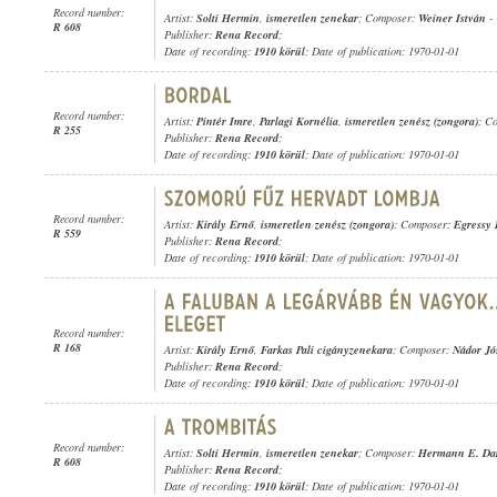
Record number:
Artist:
Solti Hermin
,
ismeretlen zenekar
; Composer:
Weiner István
-
R 608
Publisher:
Rena Record
;
Date of recording:
1910 körül
; Date of publication: 1970-01-01
Record number:
Artist:
Pintér Imre
,
Parlagi Kornélia
,
ismeretlen zenész (zongora)
; C
R 255
Publisher:
Rena Record
;
Date of recording:
1910 körül
; Date of publication: 1970-01-01
Record number:
Artist:
Király Ernő
,
ismeretlen zenész (zongora)
; Composer:
Egressy 
R 559
Publisher:
Rena Record
;
Date of recording:
1910 körül
; Date of publication: 1970-01-01
Record number:
R 168
Artist:
Király Ernő
,
Farkas Pali cigányzenekara
; Composer:
Nádor Jó
Publisher:
Rena Record
;
Date of recording:
1910 körül
; Date of publication: 1970-01-01
Record number:
Artist:
Solti Hermin
,
ismeretlen zenekar
; Composer:
Hermann E. Dar
R 608
Publisher:
Rena Record
;
Date of recording:
1910 körül
; Date of publication: 1970-01-01