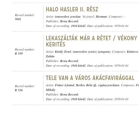
Record number:
Artist:
ismeretlen zenekar
, Vezényel:
Herman
; Composer: -
5041
Publisher:
Rena Record
;
Date of recording:
1910 körül
; Date of publication: 1970-01-01
Record number:
Artist:
Király Ernő
,
ismeretlen zenész (zongora)
; Composer:
Kömives
R 559
Zoltán
Publisher:
Rena Record
;
Date of recording:
1910 körül
; Date of publication: 1970-01-01
Artist:
Fráter Lóránd
,
Berkes Béla ifj. cigányzenekara
; Composer:
Fr
Record number:
Mihály
R 536
Publisher:
Rena Record
;
Date of recording:
1910 körül
; Date of publication: 1970-01-01