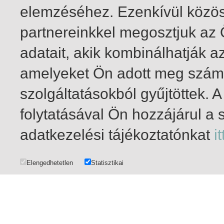
elemzéséhez. Ezenkívül közö
partnereinkkel megosztjuk az
adatait, akik kombinálhatják a
amelyeket Ön adott meg számu
szolgáltatásokból gyűjtöttek.
folytatásával Ön hozzájárul a 
1-20
/ total 32 hit
adatkezelési tájékoztatónkat
it
Elengedhetetlen
Statisztikai
DATA MANAGEMENT
|
COPYRIGHT AND USER PRIVILEGES
|
IMPRINT