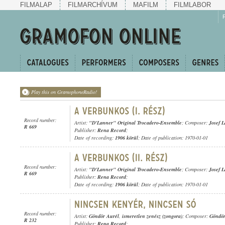
FILMALAP
FILMARCHÍVUM
MAFILM
FILMLABOR
Play this on GramophoneRadio!
Record number:
Artist:
"D'Lanner" Original Trocadero-Ensemble
; Composer:
Josef 
R 669
Publisher:
Rena Record
;
Date of recording:
1906 körül
; Date of publication: 1970-01-01
Record number:
Artist:
"D'Lanner" Original Trocadero-Ensemble
; Composer:
Josef 
R 669
Publisher:
Rena Record
;
Date of recording:
1906 körül
; Date of publication: 1970-01-01
Record number:
Artist:
Göndör Aurél
,
ismeretlen zenész (zongora)
; Composer:
Göndör
R 232
Publisher:
Rena Record
;