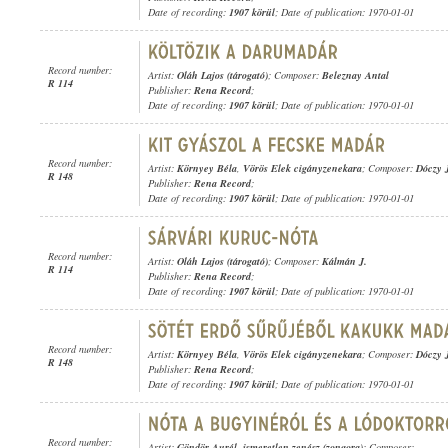
Date of recording:
1907 körül
; Date of publication: 1970-01-01
Record number:
Artist:
Oláh Lajos (tárogató)
; Composer:
Beleznay Antal
R 114
Publisher:
Rena Record
;
Date of recording:
1907 körül
; Date of publication: 1970-01-01
Record number:
Artist:
Környey Béla
,
Vörös Elek cigányzenekara
; Composer:
Dóczy 
R 148
Publisher:
Rena Record
;
Date of recording:
1907 körül
; Date of publication: 1970-01-01
Record number:
Artist:
Oláh Lajos (tárogató)
; Composer:
Kálmán J.
R 114
Publisher:
Rena Record
;
Date of recording:
1907 körül
; Date of publication: 1970-01-01
Record number:
Artist:
Környey Béla
,
Vörös Elek cigányzenekara
; Composer:
Dóczy 
R 148
Publisher:
Rena Record
;
Date of recording:
1907 körül
; Date of publication: 1970-01-01
Record number:
Artist:
Göndör Aurél
,
ismeretlen zenész (zongora)
; Composer: -