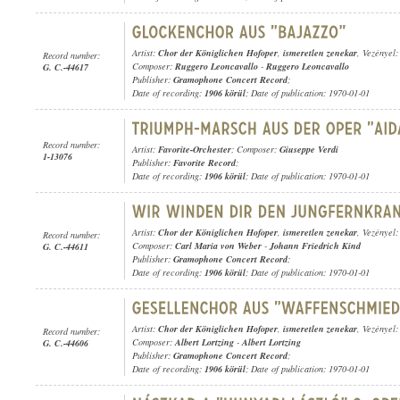
Artist:
Chor der Königlichen Hofoper
,
ismeretlen zenekar
, Vezényel
Record number:
Composer:
Ruggero Leoncavallo
-
Ruggero Leoncavallo
G. C.-44617
Publisher:
Gramophone Concert Record
;
Date of recording:
1906 körül
; Date of publication: 1970-01-01
Record number:
Artist:
Favorite-Orchester
; Composer:
Giuseppe Verdi
1-13076
Publisher:
Favorite Record
;
Date of recording:
1906 körül
; Date of publication: 1970-01-01
Artist:
Chor der Königlichen Hofoper
,
ismeretlen zenekar
, Vezényel
Record number:
Composer:
Carl Maria von Weber
-
Johann Friedrich Kind
G. C.-44611
Publisher:
Gramophone Concert Record
;
Date of recording:
1906 körül
; Date of publication: 1970-01-01
Artist:
Chor der Königlichen Hofoper
,
ismeretlen zenekar
, Vezényel
Record number:
Composer:
Albert Lortzing
-
Albert Lortzing
G. C.-44606
Publisher:
Gramophone Concert Record
;
Date of recording:
1906 körül
; Date of publication: 1970-01-01