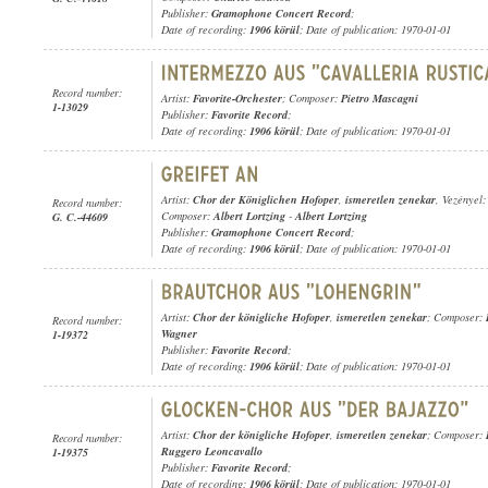
Publisher:
Gramophone Concert Record
;
Date of recording:
1906 körül
; Date of publication: 1970-01-01
Record number:
Artist:
Favorite-Orchester
; Composer:
Pietro Mascagni
1-13029
Publisher:
Favorite Record
;
Date of recording:
1906 körül
; Date of publication: 1970-01-01
Artist:
Chor der Königlichen Hofoper
,
ismeretlen zenekar
, Vezényel
Record number:
Composer:
Albert Lortzing
-
Albert Lortzing
G. C.-44609
Publisher:
Gramophone Concert Record
;
Date of recording:
1906 körül
; Date of publication: 1970-01-01
Artist:
Chor der königliche Hofoper
,
ismeretlen zenekar
; Composer:
Record number:
Wagner
1-19372
Publisher:
Favorite Record
;
Date of recording:
1906 körül
; Date of publication: 1970-01-01
Artist:
Chor der königliche Hofoper
,
ismeretlen zenekar
; Composer:
Record number:
Ruggero Leoncavallo
1-19375
Publisher:
Favorite Record
;
Date of recording:
1906 körül
; Date of publication: 1970-01-01