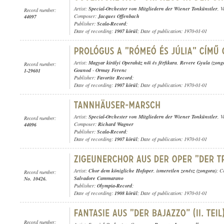
Artist:
Special-Orchester von Mitgliedern der Wiener Tonkünstler
, 
Record number:
Composer:
Jacques Offenbach
44097
Publisher:
Scala-Record
;
Date of recording:
1907 körül
; Date of publication: 1970-01-01
Artist:
Magyar királyi Operaház női és férfikara
,
Revere Gyula (zong
Record number:
Gounod
-
Ormay Ferenc
1-29601
Publisher:
Favorite Record
;
Date of recording:
1907 körül
; Date of publication: 1970-01-01
Artist:
Special-Orchester von Mitgliedern der Wiener Tonkünstler
, 
Record number:
Composer:
Richard Wagner
44096
Publisher:
Scala-Record
;
Date of recording:
1907 körül
; Date of publication: 1970-01-01
Artist:
Chor dem königliche Hofoper
,
ismeretlen zenész (zongora)
; C
Record number:
Salvadore Cammarano
No. 10426.
Publisher:
Olympia-Record
;
Date of recording:
1908 körül
; Date of publication: 1970-01-01
Record number: