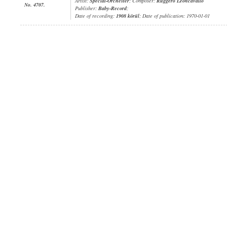
Artist:
Special-Orchester
; Composer:
Ruggero Leoncavallo
No. 4707.
Publisher:
Baby-Record
;
Date of recording:
1908 körül
; Date of publication: 1970-01-01