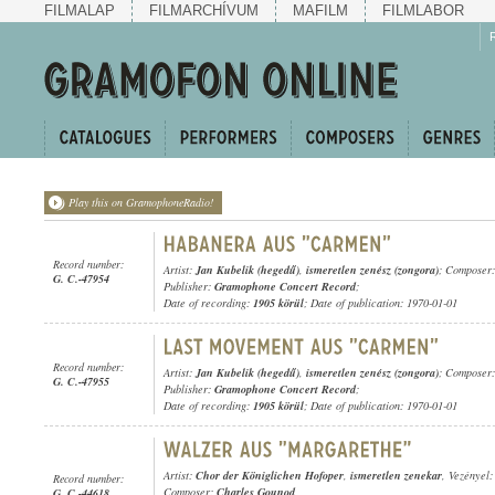
FILMALAP
FILMARCHÍVUM
MAFILM
FILMLABOR
Play this on GramophoneRadio!
Record number:
Artist:
Jan Kubelik (hegedű)
,
ismeretlen zenész (zongora)
; Composer
G. C.-47954
Publisher:
Gramophone Concert Record
;
Date of recording:
1905 körül
; Date of publication: 1970-01-01
Record number:
Artist:
Jan Kubelik (hegedű)
,
ismeretlen zenész (zongora)
; Composer
G. C.-47955
Publisher:
Gramophone Concert Record
;
Date of recording:
1905 körül
; Date of publication: 1970-01-01
Artist:
Chor der Königlichen Hofoper
,
ismeretlen zenekar
, Vezényel
Record number:
Composer:
Charles Gounod
G. C.-44618