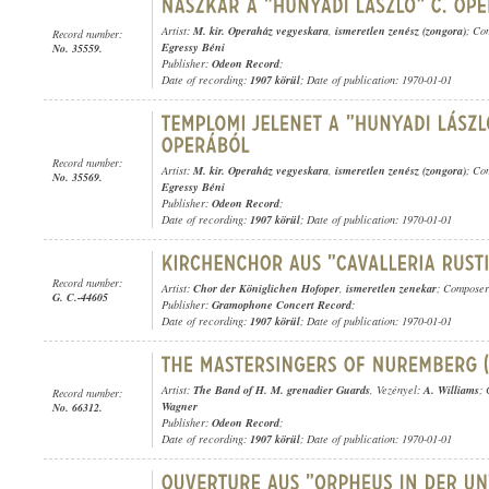
Artist:
M. kir. Operaház vegyeskara
,
ismeretlen zenész (zongora)
; Co
Record number:
Egressy Béni
No. 35559.
Publisher:
Odeon Record
;
Date of recording:
1907 körül
; Date of publication: 1970-01-01
Record number:
Artist:
M. kir. Operaház vegyeskara
,
ismeretlen zenész (zongora)
; Co
No. 35569.
Egressy Béni
Publisher:
Odeon Record
;
Date of recording:
1907 körül
; Date of publication: 1970-01-01
Record number:
Artist:
Chor der Königlichen Hofoper
,
ismeretlen zenekar
; Compose
G. C.-44605
Publisher:
Gramophone Concert Record
;
Date of recording:
1907 körül
; Date of publication: 1970-01-01
Artist:
The Band of H. M. grenadier Guards
, Vezényel:
A. Williams
;
Record number:
Wagner
No. 66312.
Publisher:
Odeon Record
;
Date of recording:
1907 körül
; Date of publication: 1970-01-01