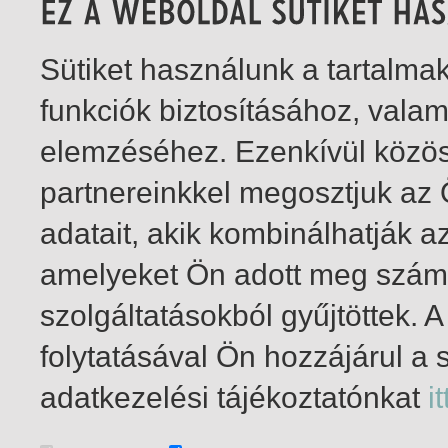
Sütiket használunk a tartalm
funkciók biztosításához, vala
elemzéséhez. Ezenkívül közö
partnereinkkel megosztjuk az
adatait, akik kombinálhatják a
amelyeket Ön adott meg számu
szolgáltatásokból gyűjtöttek.
folytatásával Ön hozzájárul a 
1-11
/ total 11 hit
adatkezelési tájékoztatónkat
it