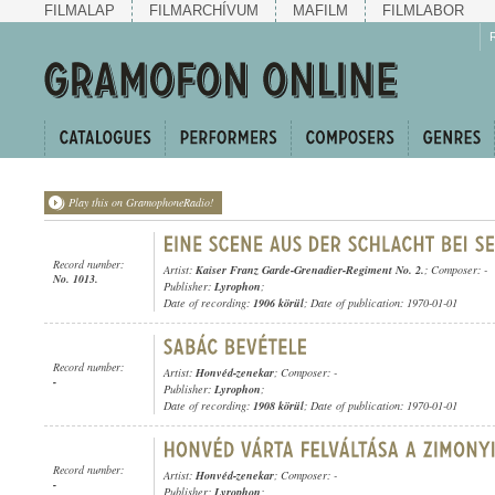
FILMALAP
FILMARCHÍVUM
MAFILM
FILMLABOR
Play this on GramophoneRadio!
Record number:
Artist:
Kaiser Franz Garde-Grenadier-Regiment No. 2.
; Composer: -
No. 1013.
Publisher:
Lyrophon
;
Date of recording:
1906 körül
; Date of publication: 1970-01-01
Record number:
Artist:
Honvéd-zenekar
; Composer: -
-
Publisher:
Lyrophon
;
Date of recording:
1908 körül
; Date of publication: 1970-01-01
Record number:
Artist:
Honvéd-zenekar
; Composer: -
-
Publisher:
Lyrophon
;