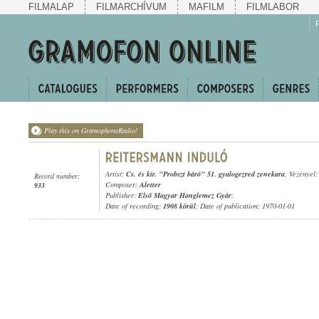
FILMALAP
FILMARCHÍVUM
MAFILM
FILMLABOR
Play this on GramophoneRadio!
Artist:
Cs. és kir. "Probszt báró" 51. gyalogezred zenekara
, Vezényel
Record number:
Composer:
Aletter
933
Publisher:
Első Magyar Hanglemez Gyár
;
Date of recording:
1908 körül
; Date of publication: 1970-01-01