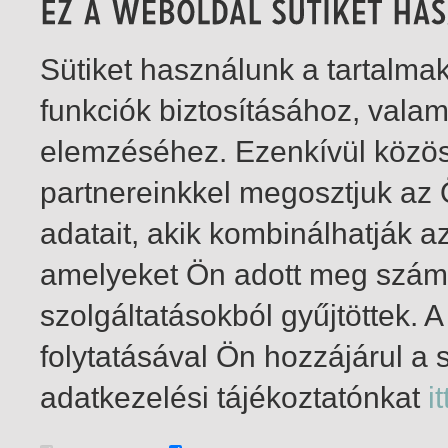
Sütiket használunk a tartalm
funkciók biztosításához, vala
elemzéséhez. Ezenkívül közö
partnereinkkel megosztjuk az
adatait, akik kombinálhatják a
amelyeket Ön adott meg számu
szolgáltatásokból gyűjtöttek.
folytatásával Ön hozzájárul a 
1-1
/ total 1 hit
adatkezelési tájékoztatónkat
it