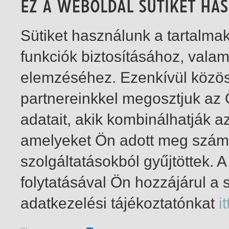
Sütiket használunk a tartalm
funkciók biztosításához, vala
elemzéséhez. Ezenkívül közö
partnereinkkel megosztjuk az
adatait, akik kombinálhatják a
amelyeket Ön adott meg számu
szolgáltatásokból gyűjtöttek.
folytatásával Ön hozzájárul a 
1-6
/ total 6 hit
adatkezelési tájékoztatónkat
it