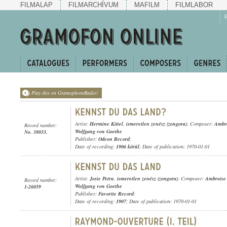
FILMALAP
FILMARCHÍVUM
MAFILM
FILMLABOR
Play this on GramophoneRadio!
Artist:
Hermine Kittel
,
ismeretlen zenész (zongora)
; Composer:
Ambr
Record number:
Wolfgang von Goethe
No. 38033.
Publisher:
Odeon Record
;
Date of recording:
1906 körül
; Date of publication: 1970-01-01
Artist:
Josie Petru
,
ismeretlen zenész (zongora)
; Composer:
Ambroise
Record number:
Wolfgang von Goethe
1-26059
Publisher:
Favorite Record
;
Date of recording:
1907
; Date of publication: 1970-01-01