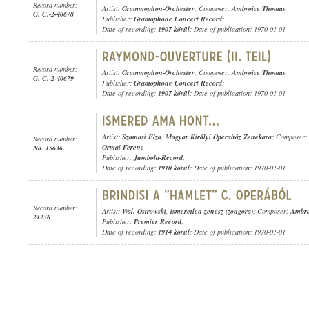
Record number:
Artist:
Grammophon-Orchester
; Composer:
Ambroise Thomas
G. C.-2-40678
Publisher:
Gramophone Concert Record
;
Date of recording:
1907 körül
; Date of publication: 1970-01-01
Record number:
Artist:
Grammophon-Orchester
; Composer:
Ambroise Thomas
G. C.-2-40679
Publisher:
Gramophone Concert Record
;
Date of recording:
1907 körül
; Date of publication: 1970-01-01
Artist:
Szamosi Elza
,
Magyar Királyi Operaház Zenekara
; Composer:
Record number:
Ormai Ferenc
No. 15636.
Publisher:
Jumbola-Record
;
Date of recording:
1910 körül
; Date of publication: 1970-01-01
Record number:
Artist:
Wal. Ostrowski
,
ismeretlen zenész (zongora)
; Composer:
Ambro
21236
Publisher:
Premier Record
;
Date of recording:
1914 körül
; Date of publication: 1970-01-01