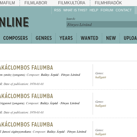
MAFILM
FILMLABOR
FILMKULTÚRA
FILMHIRADÓK
RSS
WHAT IS THIS?
HELP
FORUM
CONTACT
Listen!
Search:
Enrich!
Keep track of what is
happening!
Share!
Genre:
len zenész (zongora)
; Composer:
Balázs Árpád
-
Fényes Lóránd
hallgató
ül
; Date of publication: 1970-01-01
Genre:
rigyesné (zongora)
; Composer:
Balázs Árpád
-
Fényes Lóránd
hallgató
ül
; Date of publication: 1970-01-01
Genre:
ll Jancsi cigányzenekara
; Composer:
Balázs Árpád
-
Fényes Lóránd
hallgató