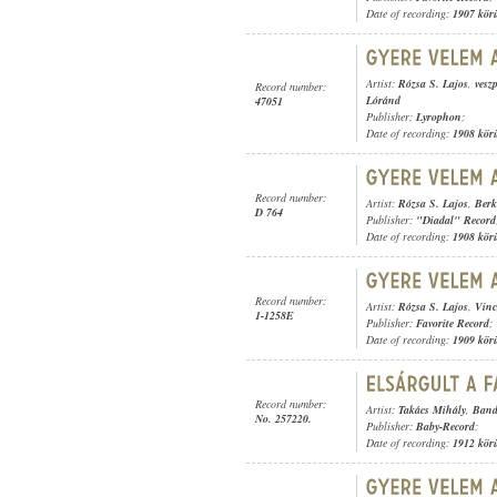
Date of recording:
1907 kör
Artist:
Rózsa S. Lajos
,
vesz
Record number:
Lóránd
47051
Publisher:
Lyrophon
;
Date of recording:
1908 kör
Record number:
Artist:
Rózsa S. Lajos
,
Berk
D 764
Publisher:
"Diadal" Record
Date of recording:
1908 kör
Record number:
Artist:
Rózsa S. Lajos
,
Vinc
1-1258E
Publisher:
Favorite Record
;
Date of recording:
1909 kör
Record number:
Artist:
Takács Mihály
,
Band
No. 257220.
Publisher:
Baby-Record
;
Date of recording:
1912 kör