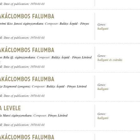
ül
; Date of publication: 1970-01-01
prémi Kiss Jancsi cigányzenekara
; Composer:
Balázs Árpád
-
Fényes
Genre:
hallgató
ül
; Date of publication: 1970-01-01
Genre:
es Béla ifj. cigányzenekara
; Composer:
Balázs Árpád
-
Fényes Lóránd
hallgató és csárdás
;
ül
; Date of publication: 1970-01-01
Genre:
ze Zsigmond (zongora)
; Composer:
Balázs Árpád
-
Fényes Lóránd
hallgató
ül
; Date of publication: 1970-01-01
Genre:
a Marci cigányzenekara
; Composer:
Fényes Lóránd
hallgató
ül
; Date of publication: 1970-01-01