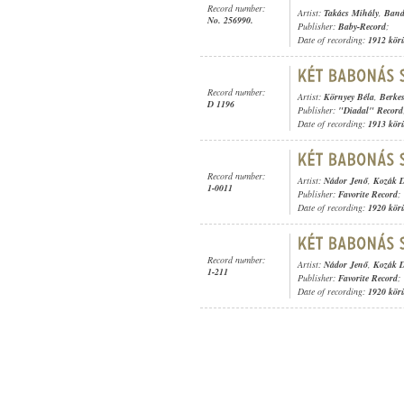
Record number:
Artist:
Takács Mihály
,
Band
No. 256990.
Publisher:
Baby-Record
;
Date of recording:
1912 kör
Record number:
Artist:
Környey Béla
,
Berkes
D 1196
Publisher:
"Diadal" Record
Date of recording:
1913 kör
Record number:
Artist:
Nádor Jenő
,
Kozák D
1-0011
Publisher:
Favorite Record
;
Date of recording:
1920 kör
Record number:
Artist:
Nádor Jenő
,
Kozák D
1-211
Publisher:
Favorite Record
;
Date of recording:
1920 kör