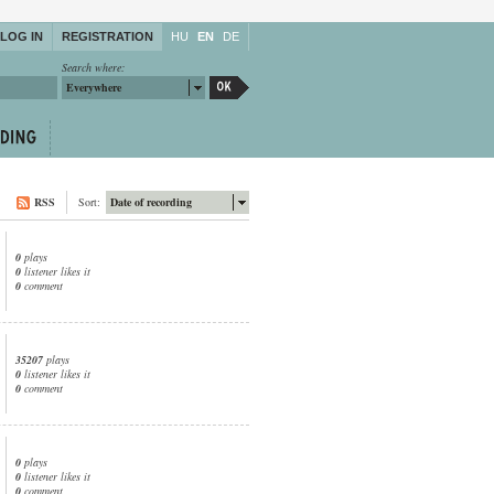
LOG IN
REGISTRATION
HU
EN
DE
Search where:
Everywhere
RSS
Sort:
Date of recording
0
plays
0
listener likes it
0
comment
35207
plays
0
listener likes it
0
comment
0
plays
0
listener likes it
0
comment