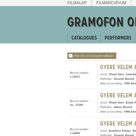
FILMALAP
FILMARCHÍVUM
Play this on GramophoneRadio!
Record number:
Artist:
Pintér Imre
,
ismeret
1-25652
Publisher:
Favorite Record
;
Date of recording:
1906 kör
Record number:
Artist:
Pintér Imre
,
Kende F
No. 35209.
Publisher:
Odeon Record
;
Date of recording:
1906 kör
Record number:
Artist:
Komlóssy Emma
,
To
1-26609
Publisher:
Favorite Record
;