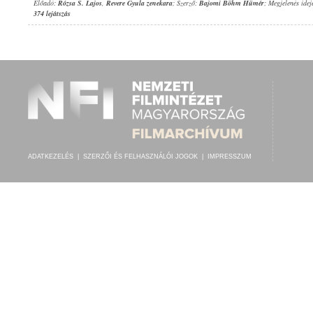
Előadó:
Rózsa S. Lajos
,
Revere Gyula zenekara
; Szerző:
Bajomi Böhm Hümér
; Megjelenés idej
374 lejátszás
ADATKEZELÉS
|
SZERZŐI ÉS FELHASZNÁLÓI JOGOK
|
IMPRESSZUM