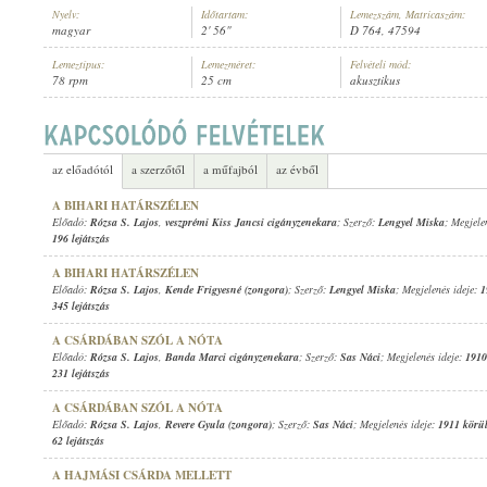
Nyelv:
Időtartam:
Lemezszám, Matricaszám:
magyar
2' 56"
D 764, 47594
Lemeztípus:
Lemezméret:
Felvételi mód:
78 rpm
25 cm
akusztikus
RÓZSA S. LAJOS
,
BERKES BÉLA IFJ. CIGÁNYZENEKARA
ELŐADÓ:
az előadótól
a szerzőtől
a műfajból
az évből
A BIHARI HATÁRSZÉLEN
Előadó:
Rózsa S. Lajos
,
veszprémi Kiss Jancsi cigányzenekara
; Szerző:
Lengyel Miska
; Megjele
196 lejátszás
A BIHARI HATÁRSZÉLEN
Előadó:
Rózsa S. Lajos
,
Kende Frigyesné (zongora)
; Szerző:
Lengyel Miska
; Megjelenés ideje:
1
345 lejátszás
A CSÁRDÁBAN SZÓL A NÓTA
Előadó:
Rózsa S. Lajos
,
Banda Marci cigányzenekara
; Szerző:
Sas Náci
; Megjelenés ideje:
1910
231 lejátszás
A CSÁRDÁBAN SZÓL A NÓTA
Előadó:
Rózsa S. Lajos
,
Revere Gyula (zongora)
; Szerző:
Sas Náci
; Megjelenés ideje:
1911 körü
62 lejátszás
A HAJMÁSI CSÁRDA MELLETT