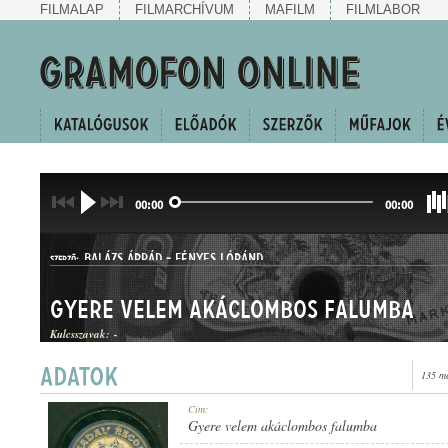
FILMALAP
FILMARCHÍVUM
MAFILM
FILMLABOR
00:00
00:00
BALÁZS ÁRPÁD
-
FÉNYES LÓRÁND
SZERZŐ:
Gyere velem akáclombos falumba
Kulcsszavak:
-
135 me
HALLGATÓ ÉS CSÁRDÁS
Cím:
MŰFAJ:
Gyere velem akáclombos falumba