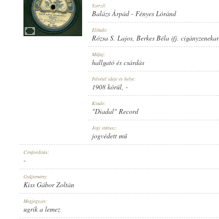
Szerző:
Balázs Árpád
-
Fényes Lóránd
Előadó:
Rózsa S. Lajos
,
Berkes Béla ifj. cigányzeneka
1908 KÖRÜL
Műfaj:
MEGJELENÉS IDEJE:
hallgató és csárdás
Felvétel ideje és helye:
1908 körül
, -
Kiadó:
"Diadal" Record
"DIADAL" RECORD
Jogi státusz:
KIADÓ:
jogvédett mű
Címfordítás:
-
Gyűjtemény:
Kiss Gábor Zoltán
D 764
Megjegyzés:
LEMEZSZÁM:
ugrik a lemez