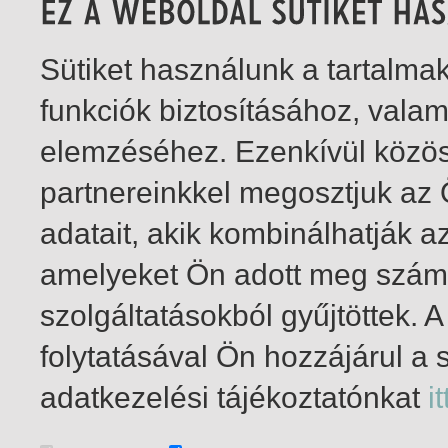
Sütiket használunk a tartalm
funkciók biztosításához, vala
elemzéséhez. Ezenkívül közö
partnereinkkel megosztjuk az
adatait, akik kombinálhatják a
amelyeket Ön adott meg számu
szolgáltatásokból gyűjtöttek.
folytatásával Ön hozzájárul a 
1-2
/ total 2 hit
adatkezelési tájékoztatónkat
it