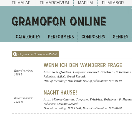
FILMALAP
FILMARCHÍVUM
MAFILM
FILMLABOR
Play this on GramophoneRadio!
Record number:
Artist:
Nebe-Quartrett
; Composer:
Friedrich Brückner
-
F. Hermann
1086 b
Publisher:
A.B.C. Grand Record
;
Date of recording:
1904 körül
; Date of publication: 1970-01-01
Record number:
Artist:
Männer-Quartett
; Composer:
Friedrich. Brückner
-
F. Herma
1020 M
Publisher:
Melodia Record
;
Date of recording:
1912 körül
; Date of publication: 1970-01-01