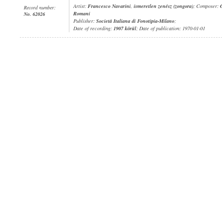
Artist:
Francesco Navarini
,
ismeretlen zenész (zongora)
; Composer:
Record number:
Romani
No. 62026
Publisher:
Societá Italiana di Fonotipia-Milano
;
Date of recording:
1907 körül
; Date of publication: 1970-01-01