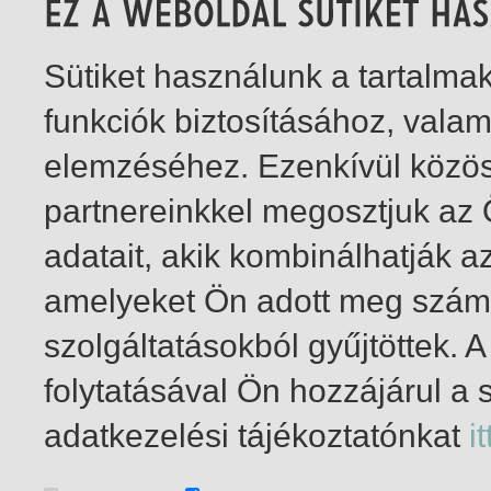
Sütiket használunk a tartalm
funkciók biztosításához, vala
elemzéséhez. Ezenkívül közö
partnereinkkel megosztjuk az
adatait, akik kombinálhatják a
amelyeket Ön adott meg számu
szolgáltatásokból gyűjtöttek.
folytatásával Ön hozzájárul a 
1-3
/ total 3 hit
adatkezelési tájékoztatónkat
it