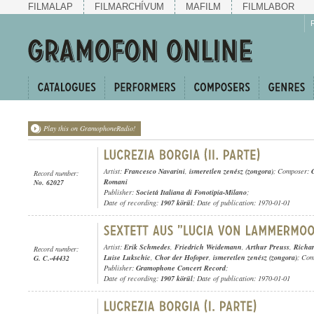
FILMALAP
FILMARCHÍVUM
MAFILM
FILMLABOR
Play this on GramophoneRadio!
Artist:
Francesco Navarini
,
ismeretlen zenész (zongora)
; Composer:
Record number:
Romani
No. 62027
Publisher:
Societá Italiana di Fonotipia-Milano
;
Date of recording:
1907 körül
; Date of publication: 1970-01-01
Artist:
Erik Schmedes
,
Friedrich Weidemann
,
Arthur Preuss
,
Richa
Record number:
Luise Lukschic
,
Chor der Hofoper
,
ismeretlen zenész (zongora)
; Co
G. C.-44432
Publisher:
Gramophone Concert Record
;
Date of recording:
1907 körül
; Date of publication: 1970-01-01