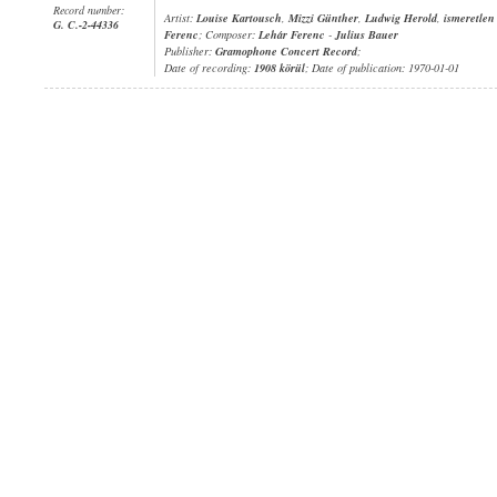
Record number:
Artist:
Louise Kartousch
,
Mizzi Günther
,
Ludwig Herold
,
ismeretlen
G. C.-2-44336
Ferenc
; Composer:
Lehár Ferenc
-
Julius Bauer
Publisher:
Gramophone Concert Record
;
Date of recording:
1908 körül
; Date of publication: 1970-01-01