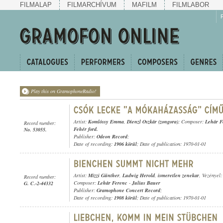
FILMALAP
FILMARCHÍVUM
MAFILM
FILMLABOR
Play this on GramophoneRadio!
Artist:
Komlóssy Emma
,
Dienzl Oszkár (zongora)
; Composer:
Lehár F
Record number:
Fehér ford.
No. 53055.
Publisher:
Odeon Record
;
Date of recording:
1906 körül
; Date of publication: 1970-01-01
Artist:
Mizzi Günther
,
Ludwig Herold
,
ismeretlen zenekar
, Vezényel
Record number:
Composer:
Lehár Ferenc
-
Julius Bauer
G. C.-2-44332
Publisher:
Gramophone Concert Record
;
Date of recording:
1908 körül
; Date of publication: 1970-01-01