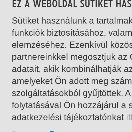
Sütiket használunk a tartalm
funkciók biztosításához, vala
elemzéséhez. Ezenkívül közö
partnereinkkel megosztjuk az
adatait, akik kombinálhatják a
amelyeket Ön adott meg számu
szolgáltatásokból gyűjtöttek.
folytatásával Ön hozzájárul a 
1-7
/ total 7 hit
adatkezelési tájékoztatónkat
it