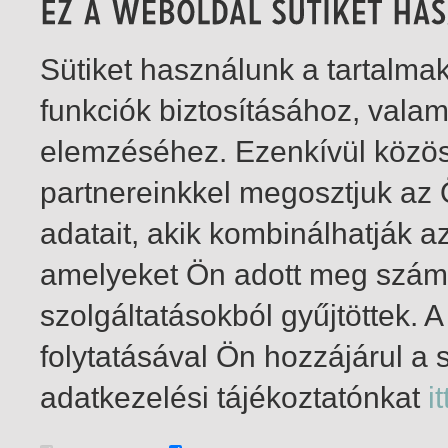
Sütiket használunk a tartalm
funkciók biztosításához, vala
elemzéséhez. Ezenkívül közö
partnereinkkel megosztjuk az
adatait, akik kombinálhatják a
amelyeket Ön adott meg számu
szolgáltatásokból gyűjtöttek.
folytatásával Ön hozzájárul a 
1-1
/ total 1 hit
adatkezelési tájékoztatónkat
it