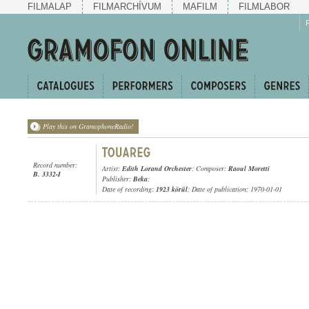
FILMALAP
FILMARCHÍVUM
MAFILM
FILMLABOR
Play this on GramophoneRadio!
Record number:
Artist:
Edith Lorand Orchester
; Composer:
Raoul Moretti
B. 3332-I
Publisher:
Beka
;
Date of recording:
1923 körül
; Date of publication: 1970-01-01