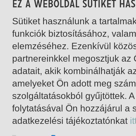
Sütiket használunk a tartalm
funkciók biztosításához, vala
elemzéséhez. Ezenkívül közö
partnereinkkel megosztjuk az
adatait, akik kombinálhatják a
amelyeket Ön adott meg számu
szolgáltatásokból gyűjtöttek.
folytatásával Ön hozzájárul a 
1-11
/ total 11 hit
adatkezelési tájékoztatónkat
it