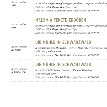
Record number:
Artist:
Első Magyar Hanglemezgyár zenekara
; Composer:
Richard Ei
9074
Publisher:
Első Magyar Hanglemez Gyár
;
Date of recording:
1910 körül
; Date of publication: 1970-01-01
Record number:
Artist:
Első Magyar Hanglemezgyár zenekara
; Composer:
Richard Ei
9086
Publisher:
Első Magyar Hanglemez Gyár
;
Date of recording:
1910 körül
; Date of publication: 1970-01-01
Record number:
Artist:
Dannenberg-Orchester
, Vezényel:
Dannenberg
; Composer:
Ri
A. 40099.
Publisher:
Jumbo-Record
;
Date of recording:
1911 körül
; Date of publication: 1970-01-01
Record number:
Artist:
Sreich-Orchester
; Composer:
Richard Eilenberg
K 1208 (4428)
Publisher:
Kalliope
;
Date of recording:
1930 körül
; Date of publication: 1970-01-01