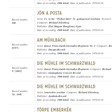
Date of recording:
1906 körül
; Date of publication: 1970-01-01
Artist:
Cs. és kir. "Probszt báró" 51. gyalogezred zenekara
, Vezényel
Record number:
Composer:
Richard Eilenberg
840
Publisher:
Első Magyar Hanglemez Gyár
;
Date of recording:
1908 körül
; Date of publication: 1970-01-01
Record number:
Artist:
Kaiser Franz-Garde-Grenadier-Regiment No. 2
; Composer:
Ri
D-973.
Publisher:
Dacapo-Record
;
Date of recording:
1908 körül
; Date of publication: 1970-01-01
Record number:
Artist:
Kaiser Franz-Garde-Grenadier-Regiment
; Composer:
Richard 
V.*20032
Publisher:
Gramophone Concert Record
;
Date of recording:
1908 körül
; Date of publication: 1970-01-01
Record number:
Artist:
ismeretlen zenekar
; Composer:
Richard Eilenberg
No. 1048.
Publisher:
Jumbola-Record
;
Date of recording:
1908 körül
; Date of publication: 1970-01-01