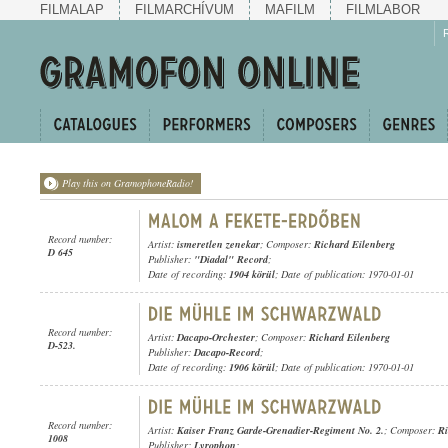
FILMALAP
FILMARCHÍVUM
MAFILM
FILMLABOR
Play this on GramophoneRadio!
Record number:
Artist:
ismeretlen zenekar
; Composer:
Richard Eilenberg
D 645
Publisher:
"Diadal" Record
;
Date of recording:
1904 körül
; Date of publication: 1970-01-01
Record number:
Artist:
Dacapo-Orchester
; Composer:
Richard Eilenberg
D-523.
Publisher:
Dacapo-Record
;
Date of recording:
1906 körül
; Date of publication: 1970-01-01
Record number:
Artist:
Kaiser Franz Garde-Grenadier-Regiment No. 2.
; Composer:
Ri
1008
Publisher:
Lyrophon
;