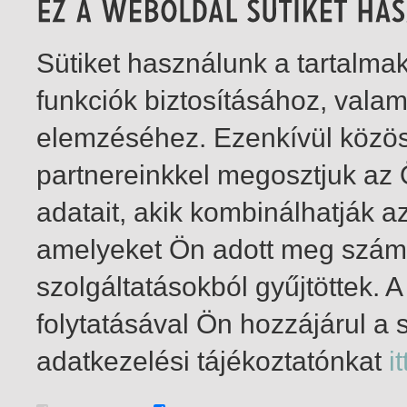
Sütiket használunk a tartalm
funkciók biztosításához, vala
elemzéséhez. Ezenkívül közö
partnereinkkel megosztjuk az
adatait, akik kombinálhatják a
amelyeket Ön adott meg számu
szolgáltatásokból gyűjtöttek.
folytatásával Ön hozzájárul a 
1-1
/ total 1 hit
adatkezelési tájékoztatónkat
it