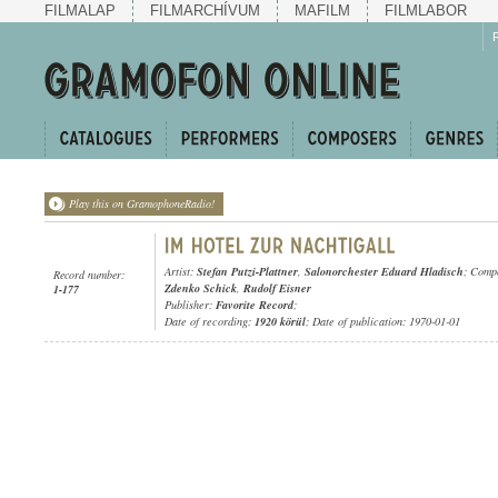
FILMALAP
FILMARCHÍVUM
MAFILM
FILMLABOR
Play this on GramophoneRadio!
Artist:
Stefan Putzi-Plattner
,
Salonorchester Eduard Hladisch
; Comp
Record number:
Zdenko Schick
,
Rudolf Eisner
1-177
Publisher:
Favorite Record
;
Date of recording:
1920 körül
; Date of publication: 1970-01-01