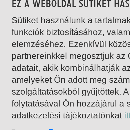
Sütiket használunk a tartalm
funkciók biztosításához, vala
elemzéséhez. Ezenkívül közö
partnereinkkel megosztjuk az
adatait, akik kombinálhatják a
amelyeket Ön adott meg számu
szolgáltatásokból gyűjtöttek.
folytatásával Ön hozzájárul a 
1-2
/ total 2 hit
adatkezelési tájékoztatónkat
it