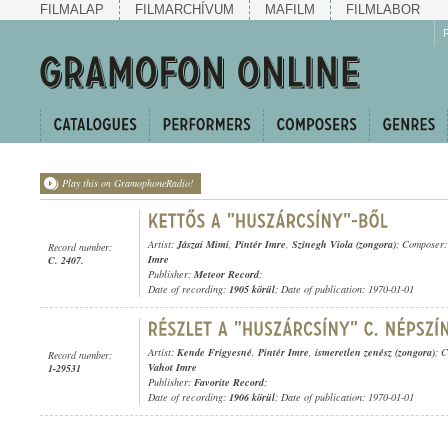
FILMALAP
FILMARCHÍVUM
MAFILM
FILMLABOR
Play this on GramophoneRadio!
Artist:
Jászai Mimi
,
Pintér Imre
,
Szinegh Viola (zongora)
; Composer
Record number:
Imre
C. 2407.
Publisher:
Meteor Record
;
Date of recording:
1905 körül
; Date of publication: 1970-01-01
Artist:
Kende Frigyesné
,
Pintér Imre
,
ismeretlen zenész (zongora)
; 
Record number:
Vahot Imre
1-29531
Publisher:
Favorite Record
;
Date of recording:
1906 körül
; Date of publication: 1970-01-01