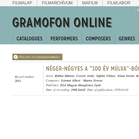
FILMALAP
FILMARCHÍVUM
MAFILM
FILMLABOR
Play this on GramophoneRadio!
Artist:
Rátkai Márton
,
Csiszér Artúr
,
Sáfrán Vilmos
,
Simai István
,
K
Record number:
Composer:
Szirmai Albert
-
Martos Ferenc
2011
Publisher:
Első Magyar Hanglemez Gyár
;
Date of recording:
1908 körül
; Date of publication: 1970-01-01