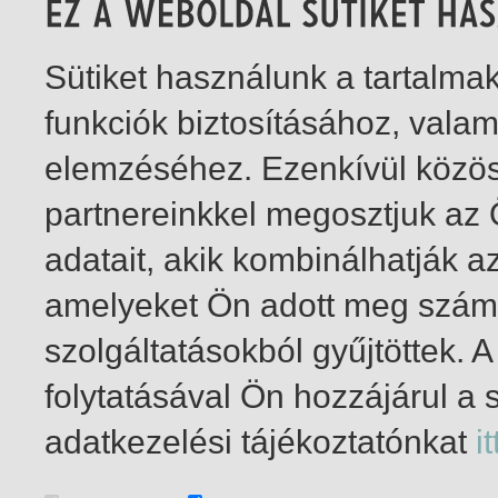
Sütiket használunk a tartalm
funkciók biztosításához, vala
elemzéséhez. Ezenkívül közö
partnereinkkel megosztjuk az
adatait, akik kombinálhatják a
amelyeket Ön adott meg számu
szolgáltatásokból gyűjtöttek.
folytatásával Ön hozzájárul a 
1-1
/ total 1 hit
adatkezelési tájékoztatónkat
it