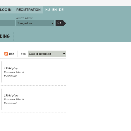
LOG IN
REGISTRATION
HU
EN
DE
Search where:
Everywhere
RSS
Sort:
Date of recording
15364
plays
0
listener likes it
0
comment
15364
plays
0
listener likes it
0
comment