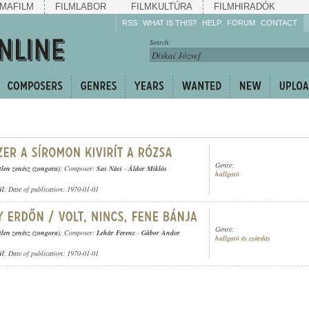
MAFILM
FILMLABOR
FILMKULTÚRA
FILMHIRADÓK
RSS
WHAT IS THIS?
HELP
FORUM
CONTACT
Listen!
Search:
Enrich!
Keep track of what is
happening!
Share!
Genre:
tlen zenész (zongora)
; Composer:
Sas Náci
-
Áldor Miklós
hallgató
ül
; Date of publication: 1970-01-01
Genre:
tlen zenész (zongora)
; Composer:
Lehár Ferenc
-
Gábor Andor
hallgató és csárdás
ül
; Date of publication: 1970-01-01