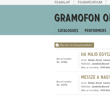
FILMALAP
FILMARCHÍVUM
Play this on GramophoneRadio!
Record number:
Artist:
Diskai József
,
ismere
No. 15364.
Publisher:
Jumbola-Record
;
Date of recording:
1910 kör
Record number:
Artist:
Diskai József
,
ismere
No. 15374.
Publisher:
Jumbola-Record
;
Date of recording:
1910 kör