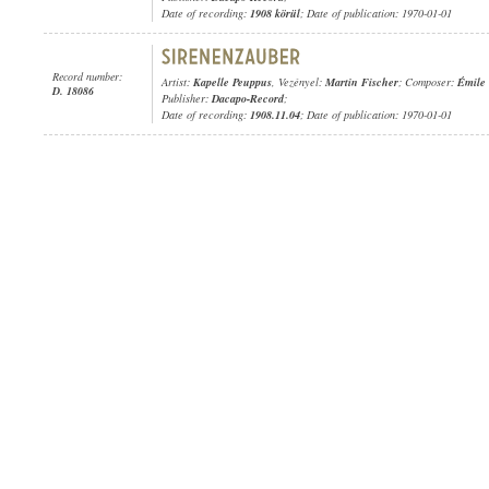
Date of recording:
1908 körül
; Date of publication: 1970-01-01
Record number:
Artist:
Kapelle Peuppus
, Vezényel:
Martin Fischer
; Composer:
Émile 
D. 18086
Publisher:
Dacapo-Record
;
Date of recording:
1908.11.04
; Date of publication: 1970-01-01