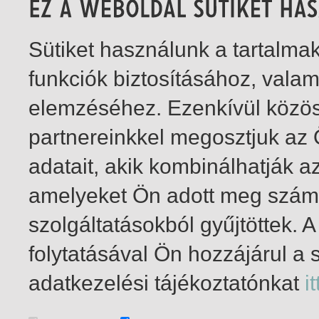
Sütiket használunk a tartalm
funkciók biztosításához, vala
elemzéséhez. Ezenkívül közö
partnereinkkel megosztjuk az
adatait, akik kombinálhatják a
amelyeket Ön adott meg számu
szolgáltatásokból gyűjtöttek.
folytatásával Ön hozzájárul a 
1-4
/ total 4 hit
adatkezelési tájékoztatónkat
it