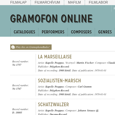
FILMALAP
FILMARCHÍVUM
MAFILM
FILMLABOR
Play this on GramophoneRadio!
Record number:
Artist:
Kapelle Peuppus
, Vezényel:
Martin Fischer
; Composer:
Claude
No 1757
Publisher:
Polyphon-Record
;
Date of recording:
1908 körül
; Date of publication: 1970-01-01
Record number:
Artist:
Kapelle Peuppus
; Composer:
Carl Gramm
No 1767
Publisher:
Polyphon-Record
;
Date of recording:
1908 körül
; Date of publication: 1970-01-01
Record number:
Artist:
Kapelle Peuppus
; Composer:
Johann Strauss ifj.
D. 18085
Publisher:
Dacapo-Record
;