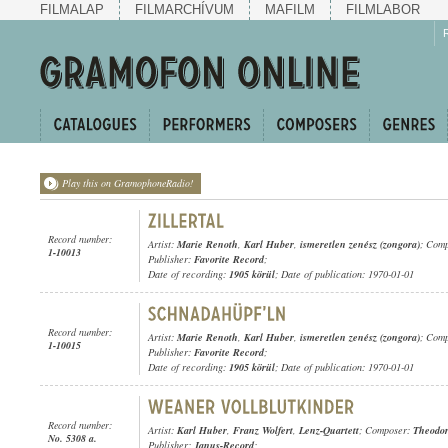
FILMALAP
FILMARCHÍVUM
MAFILM
FILMLABOR
Play this on GramophoneRadio!
Record number:
Artist:
Marie Renoth
,
Karl Huber
,
ismeretlen zenész (zongora)
; Comp
1-10013
Publisher:
Favorite Record
;
Date of recording:
1905 körül
; Date of publication: 1970-01-01
Record number:
Artist:
Marie Renoth
,
Karl Huber
,
ismeretlen zenész (zongora)
; Comp
1-10015
Publisher:
Favorite Record
;
Date of recording:
1905 körül
; Date of publication: 1970-01-01
Record number:
Artist:
Karl Huber
,
Franz Wolfert
,
Lenz-Quartett
; Composer:
Theodor
No. 5308 a.
Publisher:
Janus-Record
;