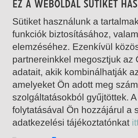
Sütiket használunk a tartalm
funkciók biztosításához, vala
elemzéséhez. Ezenkívül közö
partnereinkkel megosztjuk az
adatait, akik kombinálhatják a
amelyeket Ön adott meg számu
szolgáltatásokból gyűjtöttek.
folytatásával Ön hozzájárul a 
1-4
/ total 4 hit
adatkezelési tájékoztatónkat
it