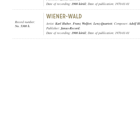
Date of recording:
1908 körül
; Date of publication: 1970-01-01
Record number:
Artist:
Karl Huber
,
Franz Wolfert
,
Lenz-Quartett
; Composer:
Adolf H
No. 5308 b.
Publisher:
Janus-Record
;
Date of recording:
1908 körül
; Date of publication: 1970-01-01