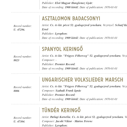
Publisher:
Első Magyar Hanglemez Gyár
;
Date of recording:
1908 körül
; Date of publication: 1970-01-01
Artist:
Cs. és kir. pécsi 52. gyalogezred zenekara
, Vezényel:
Scharf K
Record number:
Ernő
U. 47296.
Publisher:
Lyrophon
;
Date of recording:
1909 körül
; Date of publication: 1970-01-01
Artist:
Cs. és kir. "Frigyes Főherceg" 52. gyalogezred zenekara
, Vez
Record number:
Composer: -
8023
Publisher:
Premier Record
;
Date of recording:
1909 körül
; Date of publication: 1970-01-01
Artist:
Cs. és kir. "Frigyes Főherceg" 52. gyalogezred zenekara
, Vez
Record number:
Composer:
Szabadi Frank Ignác
8006
Publisher:
Premier Record
;
Date of recording:
1909 körül
; Date of publication: 1970-01-01
Artist:
Parlagi Kornélia
,
Cs. és kir. pécsi 52. gyalogezred zenekara
, V
Record number:
Composer:
Jacobi Viktor
-
Martos Ferenc
U. 47304.
Publisher:
Lyrophon
;