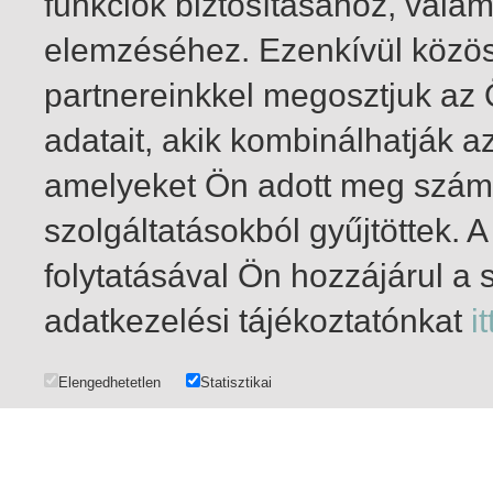
funkciók biztosításához, vala
elemzéséhez. Ezenkívül közö
partnereinkkel megosztjuk az
adatait, akik kombinálhatják a
amelyeket Ön adott meg számu
szolgáltatásokból gyűjtöttek.
folytatásával Ön hozzájárul a 
1-20
/ total 28 hit
adatkezelési tájékoztatónkat
it
Elengedhetetlen
Statisztikai
DATA MANAGEMENT
|
COPYRIGHT AND USER PRIVILEGES
|
IMPRINT