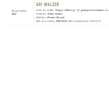
Artist:
Cs. és kir. "Frigyes Főherceg" 52. gyalogezred zenekara
, Vez
Record number:
Composer:
Franz Strauss
8007
Publisher:
Premier Record
;
Date of recording:
1909 körül
; Date of publication: 1970-01-01