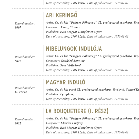
Date of recording:
1909 körül
; Date of publication: 1970-01-01
Artist:
Cs. és kir. "Frigyes Főherceg" 52. gyalogezred zenekara
, Vez
Record number:
Composer:
Franz Strauss
8007
Publisher:
Első Magyar Hanglemez Gyár
;
Date of recording:
1909 körül
; Date of publication: 1970-01-01
Artist:
Cs. és kir. "Frigyes Főherceg" 52. gyalogezred zenekara
, Vez
Record number:
Composer:
Gottfried Sonntag
8027
Publisher:
Special-Rekord
;
Date of recording:
1909 körül
; Date of publication: 1970-01-01
Record number:
Artist:
Cs. és kir. pécsi 52. gyalogezred zenekara
, Vezényel:
Scharf K
U. 47294.
Publisher:
Lyrophon
;
Date of recording:
1909 körül
; Date of publication: 1970-01-01
Artist:
Cs. és kir. "Frigyes Főherceg" 52. gyalogezred zenekara
, Vez
Record number:
Composer:
Charles Godfrey
8032
Publisher:
Első Magyar Hanglemez Gyár
;
Date of recording:
1909 körül
; Date of publication: 1970-01-01