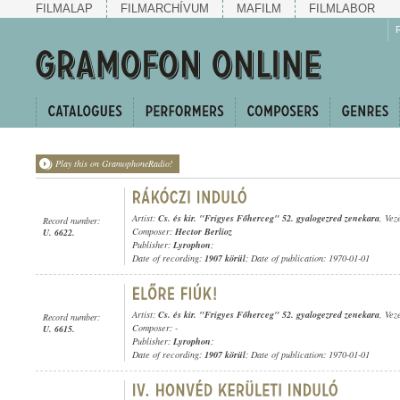
FILMALAP
FILMARCHÍVUM
MAFILM
FILMLABOR
Play this on GramophoneRadio!
Artist:
Cs. és kir. "Frigyes Főherceg" 52. gyalogezred zenekara
, Vez
Record number:
Composer:
Hector Berlioz
U. 6622.
Publisher:
Lyrophon
;
Date of recording:
1907 körül
; Date of publication: 1970-01-01
Artist:
Cs. és kir. "Frigyes Főherceg" 52. gyalogezred zenekara
, Vez
Record number:
Composer: -
U. 6615.
Publisher:
Lyrophon
;
Date of recording:
1907 körül
; Date of publication: 1970-01-01