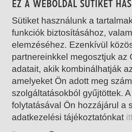
Sütiket használunk a tartalm
funkciók biztosításához, vala
elemzéséhez. Ezenkívül közö
partnereinkkel megosztjuk az
adatait, akik kombinálhatják a
amelyeket Ön adott meg számu
szolgáltatásokból gyűjtöttek.
folytatásával Ön hozzájárul a 
1-2
/ total 2 hit
adatkezelési tájékoztatónkat
it