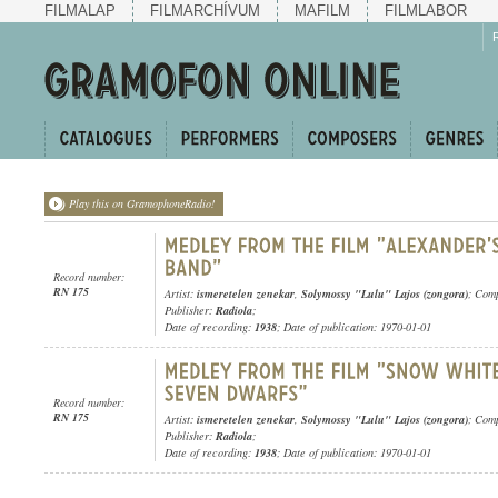
FILMALAP
FILMARCHÍVUM
MAFILM
FILMLABOR
Play this on GramophoneRadio!
Record number:
RN 175
Artist:
ismeretelen zenekar
,
Solymossy "Lulu" Lajos (zongora)
; Com
Publisher:
Radiola
;
Date of recording:
1938
; Date of publication: 1970-01-01
Record number:
RN 175
Artist:
ismeretelen zenekar
,
Solymossy "Lulu" Lajos (zongora)
; Com
Publisher:
Radiola
;
Date of recording:
1938
; Date of publication: 1970-01-01