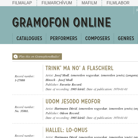
FILMALAP
FILMARCHÍVUM
MAFILM
FILMLABOR
Play this on GramophoneRadio!
Artist:
Josef Modl
,
ismeretlen vegyeskar
,
ismeretlen zenész (zongora)
Record number:
Hinsch
-
Josef Modl
1-27080
Publisher:
Favorite Record
;
Date of recording:
1905 körül
; Date of publication: 1970-01-01
Record number:
Artist:
Hartmann Dávid
,
ismeretlen vegyeskar
,
ismeretlen zenész (or
No. 35801.
Publisher:
Odeon Record
;
Date of recording:
1905 körül
; Date of publication: 1970-01-01
Record number:
Artist:
Hartmann Dávid
,
ismeretlen vegyeskar
,
ismeretlen zenész (or