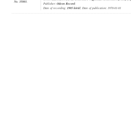
No. 35803.
Publisher:
Odeon Record
;
Date of recording:
1905 körül
; Date of publication: 1970-01-01