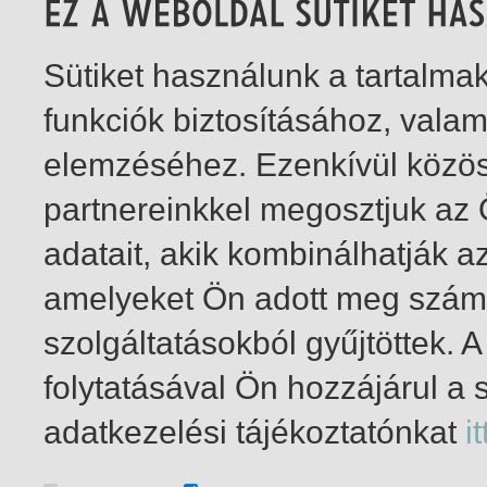
Sütiket használunk a tartalm
funkciók biztosításához, vala
elemzéséhez. Ezenkívül közö
partnereinkkel megosztjuk az
adatait, akik kombinálhatják a
amelyeket Ön adott meg számu
szolgáltatásokból gyűjtöttek.
folytatásával Ön hozzájárul a 
1-3
/ total 3 hit
adatkezelési tájékoztatónkat
it