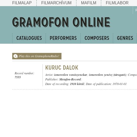
FILMALAP
FILMARCHÍVUM
MAFILM
FILMLABOR
Play this on GramophoneRadio!
Record number:
Artist:
ismeretlen vonószenekar
,
ismeretlen zenész (tárogató)
; Compos
7555
Publisher:
Metafon-Record
;
Date of recording:
1910 körül
; Date of publication: 1970-01-01