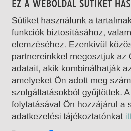
Sütiket használunk a tartalm
funkciók biztosításához, vala
elemzéséhez. Ezenkívül közö
partnereinkkel megosztjuk az
adatait, akik kombinálhatják a
amelyeket Ön adott meg számu
szolgáltatásokból gyűjtöttek.
folytatásával Ön hozzájárul a 
1-1
/ total 1 hit
adatkezelési tájékoztatónkat
it