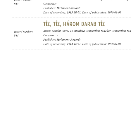
Composer: -
843
Publisher:
Parlament-Record
;
Date of recording:
1913 körül
; Date of publication: 1970-01-01
Artist:
Göndör Aurél és társulata
,
ismeretlen zenekar
,
ismeretlen ze
Record number:
Composer: -
844
Publisher:
Parlament-Record
;
Date of recording:
1913 körül
; Date of publication: 1970-01-01