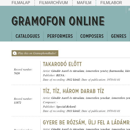
FILMALAP
FILMARCHÍVUM
MAFILM
FILMLABOR
Play this on GramophoneRadio!
Record number:
Artist:
Göndör Aurél és társulata
,
ismeretlen zenész (harmonika
,
kür
7620
Publisher:
RENA
;
Date of recording:
1912 körül
; Date of publication: 1970-01-01
Artist:
Göndör Aurél és társulata
,
ismeretlen zenekar
,
ismeretlen ze
Record number:
Composer: -
11872
Publisher:
Special-Rekord
;
Date of recording:
1913 körül
; Date of publication: 1970-01-01
Artist:
Göndör Aurél és társulata
,
ismeretlen zenekar
,
ismeretlen ze
Record number: