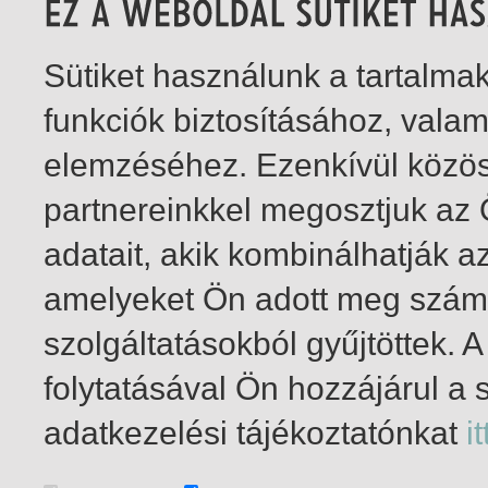
Sütiket használunk a tartalm
funkciók biztosításához, vala
elemzéséhez. Ezenkívül közö
partnereinkkel megosztjuk az
adatait, akik kombinálhatják a
amelyeket Ön adott meg számu
szolgáltatásokból gyűjtöttek.
folytatásával Ön hozzájárul a 
1-4
/ total 4 hit
adatkezelési tájékoztatónkat
it