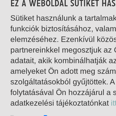
Sütiket használunk a tartalm
funkciók biztosításához, vala
elemzéséhez. Ezenkívül közö
partnereinkkel megosztjuk az
adatait, akik kombinálhatják a
amelyeket Ön adott meg számu
szolgáltatásokból gyűjtöttek.
folytatásával Ön hozzájárul a 
1-2
/ total 2 hit
adatkezelési tájékoztatónkat
it