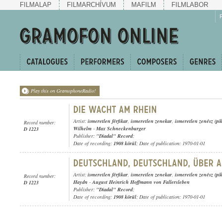
FILMALAP
FILMARCHÍVUM
MAFILM
FILMLABOR
Play this on GramophoneRadio!
Artist:
ismeretlen férfikar
,
ismeretlen zenekar
,
ismeretlen zenész (pik
Record number:
Wilhelm
-
Max Schneckenburger
D 1223
Publisher:
"Diadal" Record
;
Date of recording:
1908 körül
; Date of publication: 1970-01-01
Artist:
ismeretlen férfikar
,
ismeretlen zenekar
,
ismeretlen zenész (pik
Record number:
Haydn
-
August Heinrich Hoffmann von Fallersleben
D 1223
Publisher:
"Diadal" Record
;
Date of recording:
1908 körül
; Date of publication: 1970-01-01