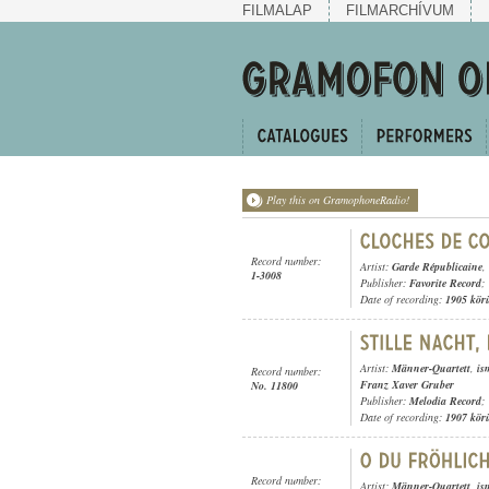
FILMALAP
FILMARCHÍVUM
Play this on GramophoneRadio!
Record number:
Artist:
Garde Républicaine
,
1-3008
Publisher:
Favorite Record
;
Date of recording:
1905 kör
Artist:
Männer-Quartett
,
is
Record number:
Franz Xaver Gruber
No. 11800
Publisher:
Melodia Record
;
Date of recording:
1907 kör
Record number:
Artist:
Männer-Quartett
,
is