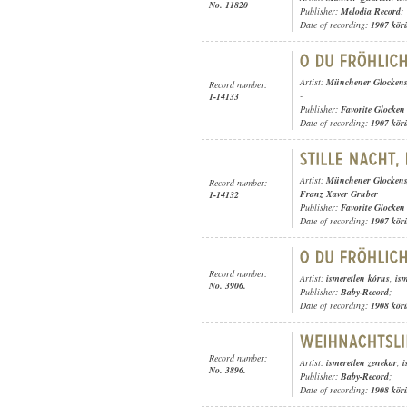
No. 11820
Publisher:
Melodia Record
;
Date of recording:
1907 kör
Artist:
Münchener Glockenspi
Record number:
-
1-14133
Publisher:
Favorite Glocken
Date of recording:
1907 kör
Artist:
Münchener Glockenspi
Record number:
Franz Xaver Gruber
1-14132
Publisher:
Favorite Glocken
Date of recording:
1907 kör
Record number:
Artist:
ismeretlen kórus
,
is
No. 3906.
Publisher:
Baby-Record
;
Date of recording:
1908 kör
Record number:
Artist:
ismeretlen zenekar
,
i
No. 3896.
Publisher:
Baby-Record
;
Date of recording:
1908 kör