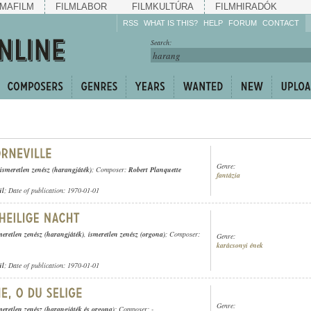
MAFILM
FILMLABOR
FILMKULTÚRA
FILMHIRADÓK
RSS
WHAT IS THIS?
HELP
FORUM
CONTACT
Listen!
Search:
Enrich!
Keep track of what is
happening!
Share!
Genre:
ismeretlen zenész (harangjáték)
; Composer:
Robert Planquette
fantázia
ül
; Date of publication: 1970-01-01
meretlen zenész (harangjáték)
,
ismeretlen zenész (orgona)
; Composer:
Genre:
karácsonyi ének
ül
; Date of publication: 1970-01-01
Genre:
meretlen zenész (harangjáték és orgona)
; Composer: -