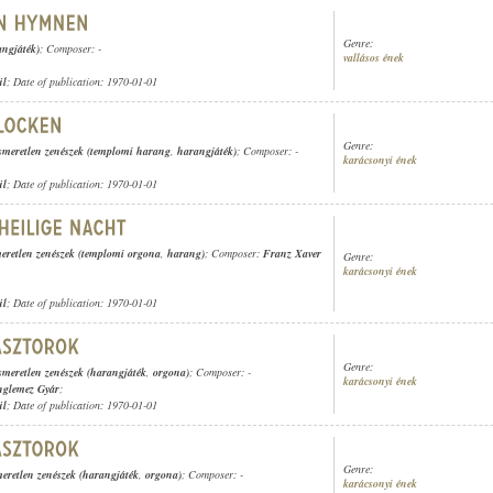
Genre:
angjáték)
; Composer: -
vallásos ének
ül
; Date of publication: 1970-01-01
Genre:
smeretlen zenészek (templomi harang
,
harangjáték)
; Composer: -
karácsonyi ének
ül
; Date of publication: 1970-01-01
meretlen zenészek (templomi orgona
,
harang)
; Composer:
Franz Xaver
Genre:
karácsonyi ének
ül
; Date of publication: 1970-01-01
Genre:
smeretlen zenészek (harangjáték
,
orgona)
; Composer: -
karácsonyi ének
nglemez Gyár
;
ül
; Date of publication: 1970-01-01
Genre:
meretlen zenészek (harangjáték
,
orgona)
; Composer: -
karácsonyi ének