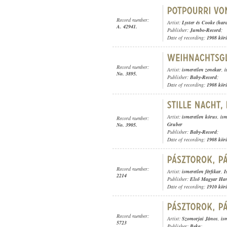
Record number:
Artist:
Lyster és Cooke (har
A. 42941.
Publisher:
Jumbo-Record
;
Date of recording:
1908 kör
Record number:
Artist:
ismeretlen zenekar
,
i
No. 3895.
Publisher:
Baby-Record
;
Date of recording:
1908 kör
Artist:
ismeretlen kórus
,
is
Record number:
Gruber
No. 3905.
Publisher:
Baby-Record
;
Date of recording:
1908 kör
Record number:
Artist:
ismeretlen férfikar
,
I
2214
Publisher:
Első Magyar Ha
Date of recording:
1910 kör
Record number:
Artist:
Szomorjai János
,
is
5723
Publisher:
Beka
;