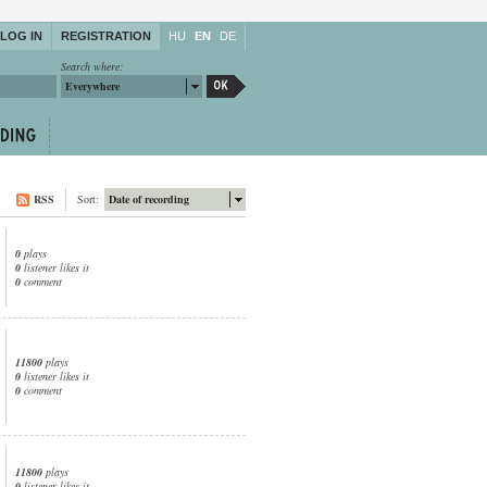
LOG IN
REGISTRATION
HU
EN
DE
Search where:
Everywhere
RSS
Sort:
Date of recording
0
plays
0
listener likes it
0
comment
11800
plays
0
listener likes it
0
comment
11800
plays
0
listener likes it