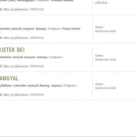
retlen zenész (harangjáték)
; Composer:
Williams Rimmer
jellemkép
ül
; Date of publication: 1970-01-01
Genre:
meretlen zenészek (zongora
,
harang)
; Composer:
Franz Gruber
karácsonyi ének
;
ül
; Date of publication: 1970-01-01
Genre:
smeretlen zenészek (zongora
,
harang)
; Composer: -
karácsonyi ének
ül
; Date of publication: 1970-01-01
Genre:
férfikara
,
ismeretlen zenészek (harang
,
orgona)
; Composer: -
karácsonyi ének
ül
; Date of publication: 1970-01-01