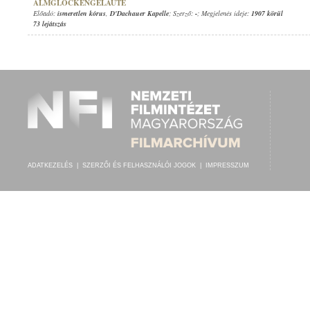
ALMGLOCKENGELÄUTE
Előadó:
ismeretlen kórus
,
D'Dachauer Kapelle
; Szerző:
-
; Megjelenés ideje:
1907 körül
73 lejátszás
ADATKEZELÉS
|
SZERZŐI ÉS FELHASZNÁLÓI JOGOK
|
IMPRESSZUM