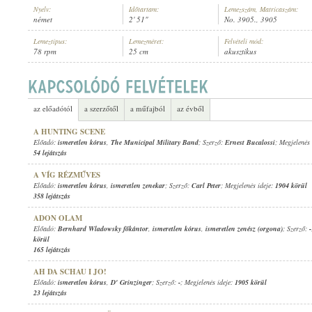
Nyelv:
Időtartam:
Lemezszám, Matricaszám:
német
2' 51"
No. 3905., 3905
Lemeztípus:
Lemezméret:
Felvételi mód:
78 rpm
25 cm
akusztikus
ISMERETLEN KÓRUS
,
ISMERETLEN ZENÉSZEK (TEMPLOMI ORGONA
ELŐADÓ:
az előadótól
a szerzőtől
a műfajból
az évből
A HUNTING SCENE
Előadó:
ismeretlen kórus
,
The Municipal Military Band
; Szerző:
Ernest Bucalossi
; Megjelenés
54 lejátszás
A VÍG RÉZMŰVES
Előadó:
ismeretlen kórus
,
ismeretlen zenekar
; Szerző:
Carl Peter
; Megjelenés ideje:
1904 körül
358 lejátszás
ADON OLAM
Előadó:
Bernhard Wladowsky főkántor
,
ismeretlen kórus
,
ismeretlen zenész (orgona)
; Szerző:
-
körül
165 lejátszás
AH DA SCHAU I JO!
Előadó:
ismeretlen kórus
,
D' Grinzinger
; Szerző:
-
; Megjelenés ideje:
1905 körül
23 lejátszás