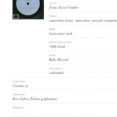
Szerző:
Franz Xaver Gruber
Előadó:
ismeretlen kórus
,
ismeretlen zenészek (templo
1908 KÖRÜL
Műfaj:
MEGJELENÉS IDEJE:
karácsonyi ének
Felvétel ideje és helye:
1908 körül
, -
Kiadó:
Baby-Record
BABY-RECORD
Jogi státusz:
KIADÓ:
szabadmű
Címfordítás:
Csendes éj
Gyűjtemény:
Kiss Gábor Zoltán gyűjtemény
NO. 3905.
Megjegyzés:
LEMEZSZÁM:
-