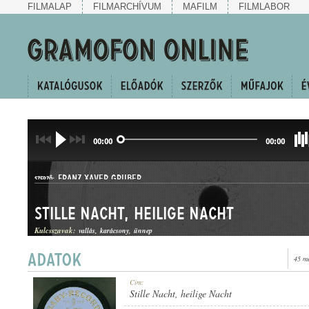
FILMALAP
FILMARCHÍVUM
MAFILM
FILMLABOR
00:00
00:00
FRANZ XAVER GRUBER
SZERZŐ:
Stille Nacht, heilige Nacht
Kulcsszavak:
vallás
karácsony
ünnep
45 m
KARÁCSONYI ÉNEK
Cím:
MŰFAJ:
Stille Nacht, heilige Nacht