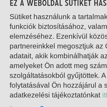
Sütiket használunk a tartalm
funkciók biztosításához, vala
elemzéséhez. Ezenkívül közö
partnereinkkel megosztjuk az
adatait, akik kombinálhatják a
amelyeket Ön adott meg számu
szolgáltatásokból gyűjtöttek.
folytatásával Ön hozzájárul a 
1-3
/ total 3 hit
adatkezelési tájékoztatónkat
it