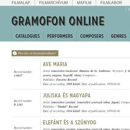
FILMALAP
FILMARCHÍVUM
MAFILM
FILMLABOR
Play this on GramophoneRadio!
Artist:
ismeretlen énekesnő
,
Maitrise de St. Ambroise
, Vezényel:
J. 
Record number:
zenész (orgona
,
hegedű
,
oboa)
; Composer: -
1-9037
Publisher:
Favorite Record
;
Date of recording:
1905 körül
; Date of publication: 1970-01-01
Record number:
Artist:
ismeretlen zenekar
,
ismeretlen zenészek (oboa
,
fagott)
; Compos
D 1183
Publisher:
"Diadal" Record
;
Date of recording:
1914 körül
; Date of publication: 1970-01-01
Record number:
Artist:
ismeretlen zenekar
,
ismeretlen zenészek (oboa
,
fagott)
; Compos