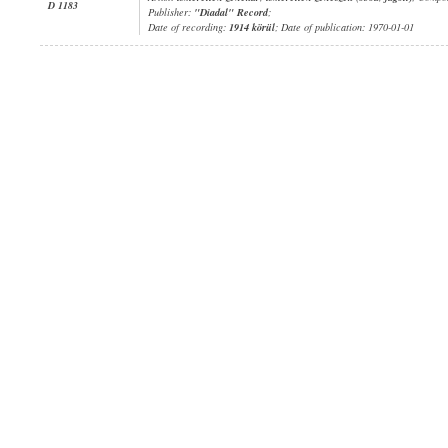
D 1183
Publisher:
"Diadal" Record
;
Date of recording:
1914 körül
; Date of publication: 1970-01-01