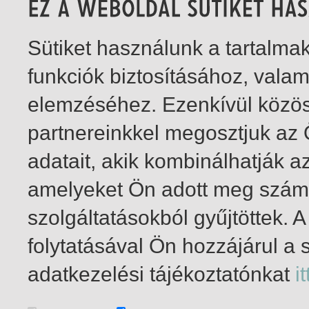
Sütiket használunk a tartalm
funkciók biztosításához, vala
elemzéséhez. Ezenkívül közö
partnereinkkel megosztjuk az
adatait, akik kombinálhatják a
amelyeket Ön adott meg számu
szolgáltatásokból gyűjtöttek.
folytatásával Ön hozzájárul a 
1-1
/ total 1 hit
adatkezelési tájékoztatónkat
it