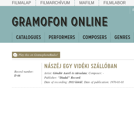
FILMALAP
FILMARCHÍVUM
MAFILM
FILMLABOR
Play this on GramophoneRadio!
Record number:
Artist:
Göndör Aurél és társulata
; Composer: -
D 66
Publisher:
"Diadal" Record
;
Date of recording:
1913 körül
; Date of publication: 1970-01-01