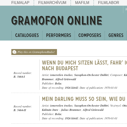
FILMALAP
FILMARCHÍVUM
MAFILM
FILMLABOR
Play this on GramophoneRadio!
Record number:
Artist:
ismeretlen énekes
,
Saxophon-Orchester Dobbri
; Composer:
Ká
B. 5464-I
Brammer
,
Alfred Grünwald
Publisher:
Beka
;
Date of recording:
1926 körül
; Date of publication: 1970-01-01
Artist:
ismeretlen énekes
,
Saxophon-Orchester Dobbri
, Vezényel:
Ott
Record number:
Kálmán Imre
-
Julius Brammer
,
Alfred Grünwald
B. 5464-II
Publisher:
Beka
;
Date of recording:
1926 körül
; Date of publication: 1970-01-01