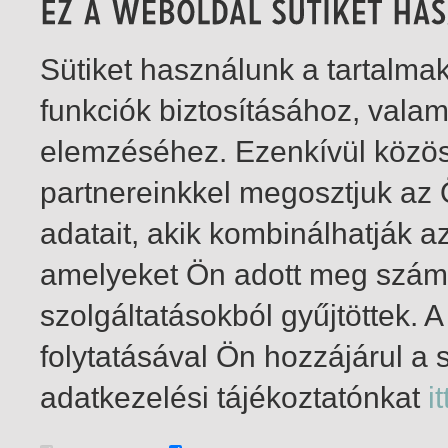
Sütiket használunk a tartalm
funkciók biztosításához, vala
elemzéséhez. Ezenkívül közö
partnereinkkel megosztjuk az
adatait, akik kombinálhatják a
amelyeket Ön adott meg számu
szolgáltatásokból gyűjtöttek.
folytatásával Ön hozzájárul a 
1-2
/ total 2 hit
adatkezelési tájékoztatónkat
it