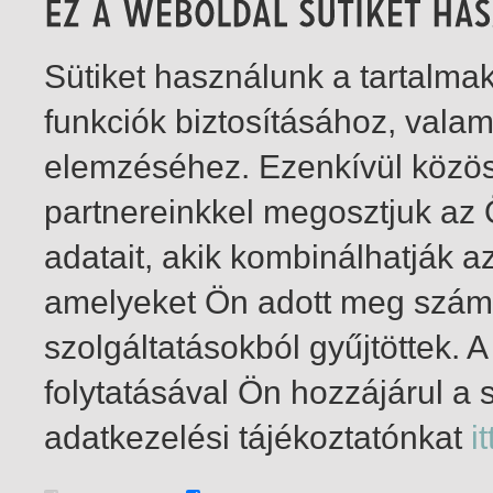
Sütiket használunk a tartalm
funkciók biztosításához, vala
elemzéséhez. Ezenkívül közö
partnereinkkel megosztjuk az
adatait, akik kombinálhatják a
amelyeket Ön adott meg számu
szolgáltatásokból gyűjtöttek.
folytatásával Ön hozzájárul a 
1-4
/ total 4 hit
adatkezelési tájékoztatónkat
it