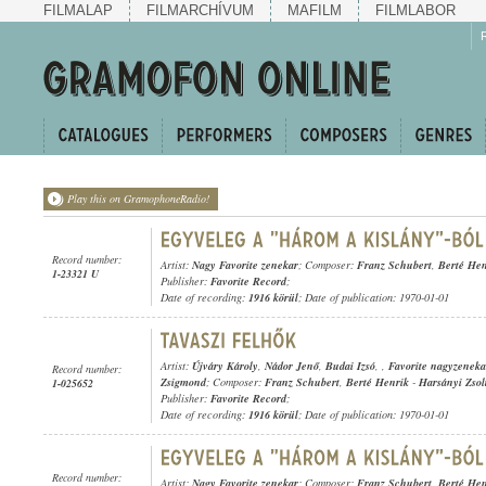
FILMALAP
FILMARCHÍVUM
MAFILM
FILMLABOR
Play this on GramophoneRadio!
Record number:
Artist:
Nagy Favorite zenekar
; Composer:
Franz Schubert
,
Berté Hen
1-23321 U
Publisher:
Favorite Record
;
Date of recording:
1916 körül
; Date of publication: 1970-01-01
Artist:
Újváry Károly
,
Nádor Jenő
,
Budai Izsó
,
,
Favorite nagyzeneka
Record number:
Zsigmond
; Composer:
Franz Schubert
,
Berté Henrik
-
Harsányi Zsol
1-025652
Publisher:
Favorite Record
;
Date of recording:
1916 körül
; Date of publication: 1970-01-01
Record number:
Artist:
Nagy Favorite zenekar
; Composer:
Franz Schubert
,
Berté Hen