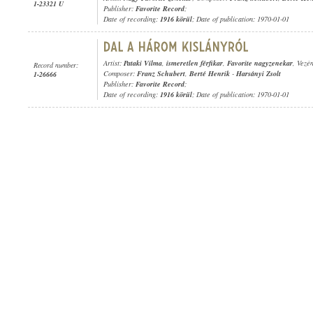
1-23321 U
Publisher:
Favorite Record
;
Date of recording:
1916 körül
; Date of publication: 1970-01-01
Artist:
Pataki Vilma
,
ismeretlen férfikar
,
Favorite nagyzenekar
, Vezé
Record number:
Composer:
Franz Schubert
,
Berté Henrik
-
Harsányi Zsolt
1-26666
Publisher:
Favorite Record
;
Date of recording:
1916 körül
; Date of publication: 1970-01-01