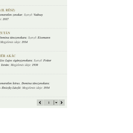
II. RÉSZ)
ismeretlen zenekar
; Szerző:
Vadnay
je:
1937
ZUTÁN
Domina tánczenekara
; Szerző:
Eisemann
 Megjelenés ideje:
1934
HÉR AKÁC
Kiss Lajos cigányzenekara
; Szerző:
Fráter
 István
; Megjelenés ideje:
1930
ismeretlen kórus
,
Domina tánczenekara
;
-
Ilniczky László
; Megjelenés ideje:
1934
1