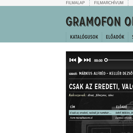
FILMALAP
FILMARCHÍVUM
00:00
MÁRKUS ALFRÉD
-
KELLÉR DEZSŐ
SZERZŐ:
Csak az eredeti, va
Kulcsszavak:
divat
filmzene
tánc
CÍM
ELŐADÓ
Csak az eredeti, valódi jó rumbára táncolj
Sebő Miklós, 
RUMBA
Nem mondhatom el
Lantos Olivér,
MŰFAJ: