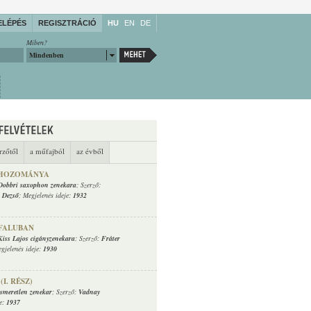
ELÉPÉS
REGISZTRÁCIÓ
HU
EN
DE
Miben?
Mindenben
rzőtől
a műfajból
az évből
A HOZOMÁNYA
Dobbri saxophon zenekara
; Szerző:
r Dezső
; Megjelenés ideje:
1932
 FALUBAN
Kiss Lajos cigányzenekara
; Szerző:
Fráter
egjelenés ideje:
1930
I. RÉSZ)
ismeretlen zenekar
; Szerző:
Vadnay
je:
1937