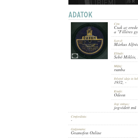
Cím:
Csak az erede
1932
a "Filléres g
MEGJELENÉS IDEJE:
Szerző:
Márkus Alfré
Előadó:
Sebő Miklós
,
Műfaj:
rumba
ODEON
KIADÓ:
Felvétel ideje és hel
1932
, -
Kiadó:
Odeon
Jogi státusz:
jogvédett mű
Címfordítás:
-
A 197337 B
LEMEZSZÁM:
Gyűjtemény:
Gramofon Online