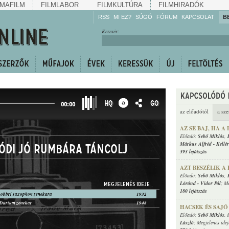
MAFILM
FILMLABOR
FILMKULTÚRA
FILMHIRADÓK
RSS
MI EZ?
SÚGÓ
FÓRUM
KAPCSOLAT
B
Hallgassa!
Keresés:
Gyarapítsa!
Kövesse!
Ossza meg!
HQ
GO
00:00
az előadótól
a sze
AZ SE BAJ, HA 
Előadó:
Sebő Miklós
,
Márkus Alfréd
-
Kellé
lódi jó rumbára táncolj
393 lejátszás
AZT BESZÉLIK A
Előadó:
Sebő Miklós
,
Lóránd
-
Vidor Pál
; M
MEGJELENÉS IDEJE
180 lejátszás
Dobbri saxophon zenekara
1932
 Durium zenekar
1948
HACSEK ÉS SAJÓ (
Előadó:
Sebő Miklós
,
László
; Megjelenés ide