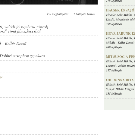
778 lejátszás
HACSEK ÉS SAJÓ (
457 meghallgatás
2 hallgató kedveli
Előadó:
Sebő Miklós
,
László
; Megjelenés ide
358 lejátszás
ti, valódi jó rumbára táncolj
yors" című filmszkeccsből
HOVÁ JÁRUNK E
Előadó:
Sebő Miklós
,
Mihály
-
Kellér Dezső
;
d
-
Kellér Dezső
680 lejátszás
Dobbri saxophon zenekara
MIT SUSOG A FE
Előadó:
Sebő Miklós
,
Lóránd
-
Zilahi Balázs
117 lejátszás
ye:
OH DONNA RITA
Előadó:
Sebő Miklós
,
Szerző:
Dékán Frigyes
335 lejátszás