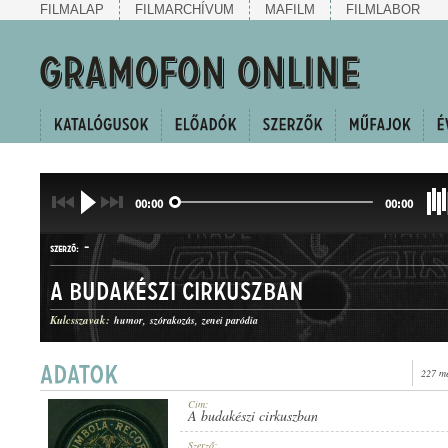
FILMALAP
FILMARCHÍVUM
MAFILM
FILMLABOR
00:00
00:00
-
SZERZŐ:
A budakészi cirkuszban
Kulcsszavak:
humor
szórakozás
zenei paródia
227 me
HUMOROS JELENET
MŰFAJ:
Cím:
A budakészi cirkuszban
Szerző: