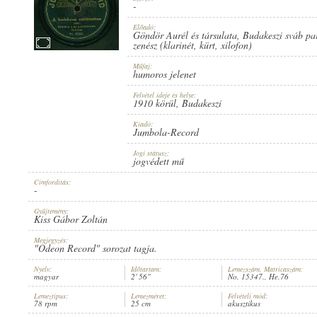
-
Előadó:
Göndör Aurél és társulata
,
Budakeszi sváb pa
zenész (klarinét
,
kürt
,
xilofon)
Műfaj:
1910 KÖRÜL
MEGJELENÉS IDEJE:
humoros jelenet
Felvétel ideje és helye:
1910 körül
, Budakeszi
Kiadó:
Jumbola-Record
Jogi státusz:
jogvédett mű
JUMBOLA-RECORD
KIADÓ:
Címfordítás:
-
Gyűjtemény:
Kiss Gábor Zoltán
Megjegyzés:
"Odeon Record" sorozat tagja.
Nyelv:
Időtartam:
Lemezszám, Matricaszám:
magyar
2' 56"
No. 15347., He.76
NO. 15347.
LEMEZSZÁM:
Lemeztípus:
Lemezméret:
Felvételi mód:
78 rpm
25 cm
akusztikus