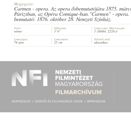
Megjegyzés:
Carmen - opera. Az opera ősbemutatójára 1875. márci
Párizsban, az Opéra Comique-ban."Carmen" - opera. 
bemutató: 1876. október 28. Nemzeti Színház.
Nyelv:
Időtartam:
Lemezszám, Matricaszám:
JOSIE PETRU
,
ISMERETLEN ZENÉSZ (ZONGORA)
ELŐADÓ:
német
3' 0"
1-26060, 2228-f-
Lemeztípus:
Lemezméret:
Felvételi mód:
78 rpm
25 cm
akusztikus
ADATKEZELÉS
|
SZERZŐI ÉS FELHASZNÁLÓI JOGOK
|
IMPRESSZUM