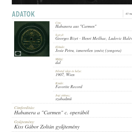
43 m
Cím:
Habanera aus "Carmen"
1907
MEGJELENÉS IDEJE:
Szerző:
Georges Bizet
-
Henri Meilhac
,
Ludovic Halé
Előadó:
Josie Petru
,
ismeretlen zenész (zongora)
Műfaj:
dal
Felvétel ideje és helye:
FAVORITE RECORD
1907
, Wien
KIADÓ:
Kiadó:
Favorite Record
Jogi státusz:
szabadmű
Címfordítás:
Habanera a "Carmen" c. operából
1-26060
LEMEZSZÁM:
Gyűjtemény:
Kiss Gábor Zoltán gyűjtemény