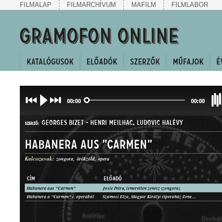
FILMALAP
FILMARCHÍVUM
MAFILM
FILMLABOR
00:00
00:00
GEORGES BIZET
-
HENRI MEILHAC
,
LUDOVIC HALÉVY
SZERZŐ:
Habanera aus "Carmen"
Kulcsszavak:
zongora
örökzöld
opera
CÍM
ELŐADÓ
Habanera aus "Carmen"
Josie Petru, ismeretlen zenész (zongora)
DAL
Habanera a "Carmen" c. operából
Szamosi Elza, Magyar Királyi Operaház Zenekara
MŰFAJ: