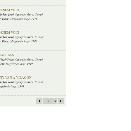
DENEM VOLT
arkas Jenő cigányzenekara
; Szerző:
 Tibor
; Megjelenés ideje:
1946
DENEM VOLT
arkas Jenő cigányzenekara
; Szerző:
 Tibor
; Megjelenés ideje:
1946
 FALUBAN
óczé Gyula cigányzenekara
; Szerző:
 Pál
; Megjelenés ideje:
1949
NY VAN A VILÁGON
arkas Jenő cigányzenekara
; Szerző:
egjelenés ideje:
1946
1