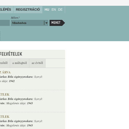
ELÉPÉS
REGISZTRÁCIÓ
HU
EN
DE
Miben?
Mindenben
rzőtől
a műfajból
az évből
Z ÁRVA
arkas Béla cigányzenekara
; Szerző:
s ideje:
1942
ETLEK
arkas Béla cigányzenekara
; Szerző:
Iván
; Megjelenés ideje:
1943
ETLEK
arkas Béla cigányzenekara
; Szerző:
Iván
; Megjelenés ideje:
1943