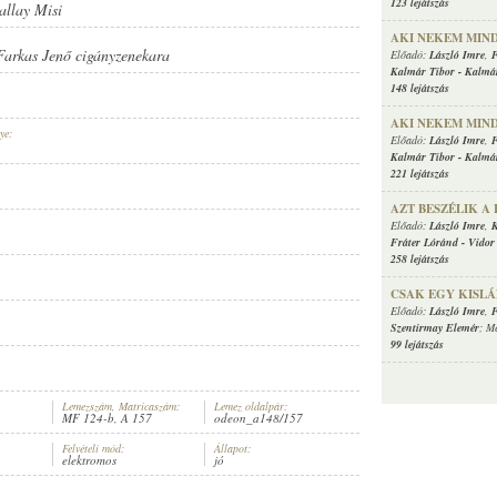
123 lejátszás
allay Misi
AKI NEKEM MIN
Farkas Jenő cigányzenekara
Előadó:
László Imre
,
F
Kalmár Tibor
-
Kalmár
148 lejátszás
AKI NEKEM MIN
ye:
Előadó:
László Imre
,
F
Kalmár Tibor
-
Kalmár
221 lejátszás
AZT BESZÉLIK A
Előadó:
László Imre
,
K
Fráter Lóránd
-
Vidor
258 lejátszás
CSAK EGY KISLÁ
Előadó:
László Imre
,
F
Szentirmay Elemér
; M
99 lejátszás
Lemezszám, Matricaszám:
Lemez oldalpár:
MF 124-b, A 157
odeon_a148/157
Felvételi mód:
Állapot:
elektromos
jó