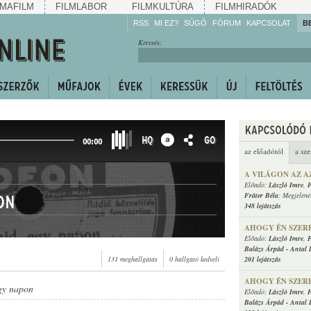
MAFILM
FILMLABOR
FILMKULTÚRA
FILMHIRADÓK
RSS
MI EZ?
SÚGÓ
FÓRUM
KAPCSOLAT
B
Hallgassa!
Keresés:
Gyarapítsa!
Kövesse!
Ossza meg!
HQ
GO
00:00
az előadótól
a sze
A VILÁGON AZ A
Előadó:
László Imre
,
F
Fráter Béla
; Megjelené
on
348 lejátszás
AHOGY ÉN SZER
Előadó:
László Imre
,
F
Balázs Árpád
-
Antal 
131 meghallgatás
0 hallgató kedveli
201 lejátszás
AHOGY ÉN SZER
gy napon
Előadó:
László Imre
,
F
Balázs Árpád
-
Antal 