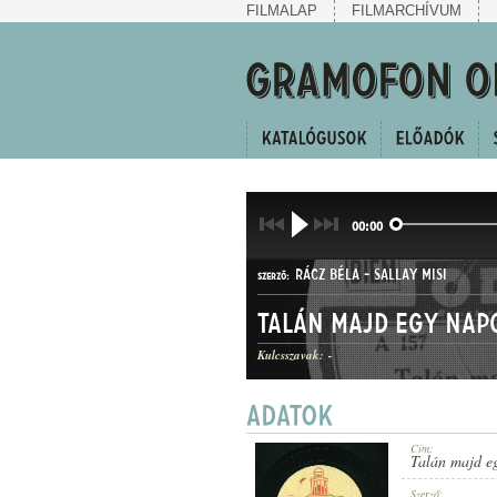
FILMALAP
FILMARCHÍVUM
00:00
RÁCZ BÉLA
-
SALLAY MISI
SZERZŐ:
Talán majd egy nap
Kulcsszavak:
-
MŰFAJ:
Cím:
Talán majd e
Szerző: