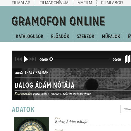
FILMALAP
FILMARCHÍVUM
MAFILM
FILMLABOR
00:00
00:00
THALY KÁLMÁN
SZERZŐ:
Balog Ádám nótája
Kulcsszavak:
patriotizmus
tárogató
rákóczi-szabadságharc
370 me
KURUC KESERGŐ
MŰFAJ:
Cím:
Balog Ádám nótája
Szerző: