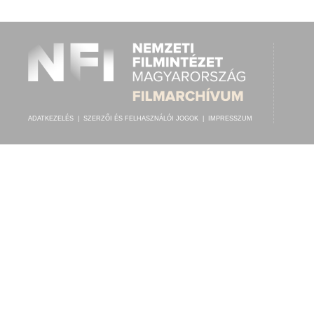
KÖRNYEY BÉLA
,
OLÁH LAJOS (TÁROGATÓ)
,
ISMERETLEN ZENÉSZ (C
ELŐADÓ:
ADATKEZELÉS
|
SZERZŐI ÉS FELHASZNÁLÓI JOGOK
|
IMPRESSZUM