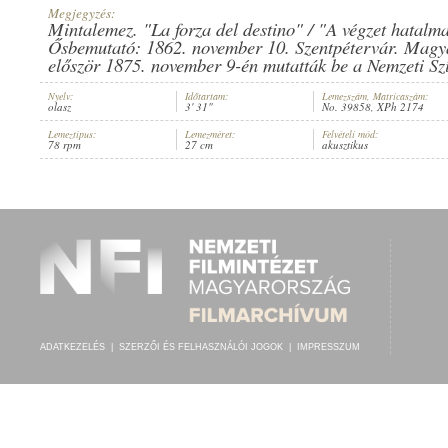
Megjegyzés:
Mintalemez. "La forza del destino" / "A végzet hatalma
Ősbemutató: 1862. november 10. Szentpétervár. Magy
először 1875. november 9-én mutatták be a Nemzeti Sz
Nyelv:
Időtartam:
Lemezszám, Matricaszám:
1906 KÖRÜL
MEGJELENÉS IDEJE:
olasz
3' 31"
No. 39858, XPh 2174
Lemeztípus:
Lemezméret:
Felvételi mód:
78 rpm
27 cm
akusztikus
ADATKEZELÉS
|
SZERZŐI ÉS FELHASZNÁLÓI JOGOK
|
IMPRESSZUM