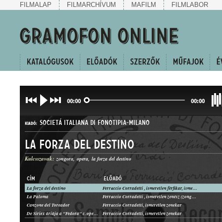
FILMALAP
FILMARCHÍVUM
MAFILM
FILMLABOR
00:00
00:00
SOCIETÁ ITALIANA DI FONOTIPIA-MILANO
KIADÓ:
La forza del destino
Kulcsszavak:
zongora
opera
la forza del destino
CÍM
ELŐADÓ
La forza del destino
Ferruccio Corradetti , ismeretlen férfikar, ismeretlen zenész (zongora)
NO. 39858
La Paloma
Ferruccio Corradetti , ismeretlen zenész (zongora)
LEMEZSZÁM:
Canzone del Toreador
Ferruccio Corradetti, ismeretlen zenekar
De Siriex áriája a "Fedora" c. operából
Ferruccio Corradetti, ismeretlen zenekar