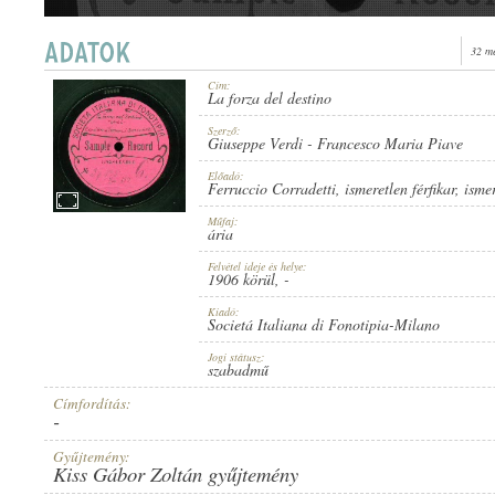
32 m
Cím:
La forza del destino
FERRUCCIO CORRADETTI
,
ISMERETLEN FÉRFIKAR
,
ISMERETLEN ZEN
ELŐADÓ:
Szerző:
Giuseppe Verdi
-
Francesco Maria Piave
Előadó:
Ferruccio Corradetti
,
ismeretlen férfikar
,
isme
Műfaj:
ária
Felvétel ideje és helye:
GIUSEPPE VERDI
-
FRANCESCO MARIA PIAVE
1906 körül
, -
SZERZŐ:
Kiadó:
Societá Italiana di Fonotipia-Milano
Jogi státusz:
szabadmű
Címfordítás:
-
ÁRIA
MŰFAJ:
Gyűjtemény:
Kiss Gábor Zoltán gyűjtemény