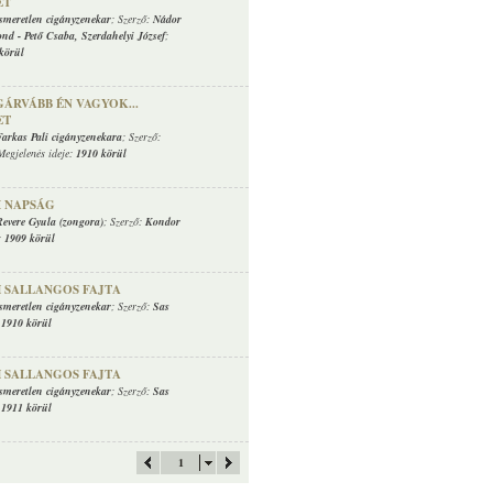
ET
ismeretlen cigányzenekar
; Szerző:
Nádor
ond
-
Pető Csaba
,
Szerdahelyi József
;
körül
GÁRVÁBB ÉN VAGYOK...
ET
Farkas Pali cigányzenekara
; Szerző:
Megjelenés ideje:
1910 körül
I NAPSÁG
Revere Gyula (zongora)
; Szerző:
Kondor
:
1909 körül
 SALLANGOS FAJTA
ismeretlen cigányzenekar
; Szerző:
Sas
:
1910 körül
 SALLANGOS FAJTA
ismeretlen cigányzenekar
; Szerző:
Sas
:
1911 körül
1