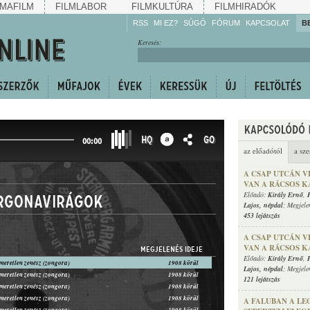
MAFILM
FILMLABOR
FILMKULTÚRA
FILMHIRADÓK
RSS
MI EZ?
SÚGÓ
FÓRUM
KAPCSOLAT
B
Hallgassa!
Keresés:
Gyarapítsa!
Kövesse!
Ossza meg!
HQ
GO
00:00
az előadótól
a sze
A CSAP UTCÁN V
VAN A RÁCSOS K
Előadó:
Király Ernő
,
orgonavirágok
Lajos
,
népdal
; Megjele
453 lejátszás
A CSAP UTCÁN V
VAN A RÁCSOS K
MEGJELENÉS IDEJE
Előadó:
Király Ernő
,
smeretlen zenész (zongora)
1908 körül
Lajos
,
népdal
; Megjele
smeretlen zenész (zongora)
1908 körül
121 lejátszás
smeretlen zenész (zongora)
1908 körül
smeretlen zenész (zongora)
1908 körül
A FALUBAN A LE
smeretlen zenész (zongora)
1908 körül