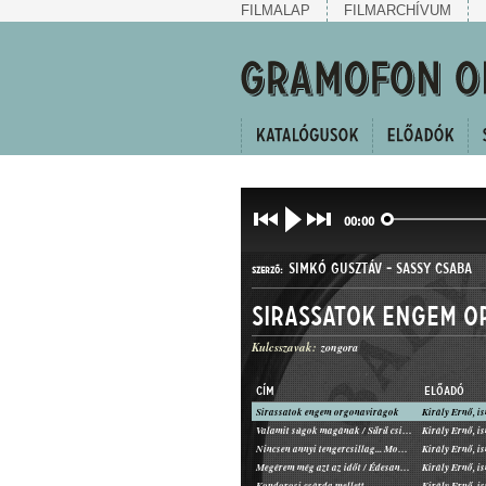
FILMALAP
FILMARCHÍVUM
00:00
SIMKÓ GUSZTÁV
-
SASSY CSABA
SZERZŐ:
Sirassatok engem 
Kulcsszavak:
zongora
CÍM
ELŐADÓ
Sirassatok engem orgonavirágok
Király Ernő, i
HALLGATÓ
Valamit súgok magának / Sűrű csillagos az ég
Király Ernő, i
MŰFAJ:
Nincsen annyi tengercsillag... Mondja meg annak a kis lánynak
Király Ernő, i
Megérem még azt az időt / Édesanyám, ha bejön
Király Ernő, i
Kondorosi csárda mellett
Király Ernő, i