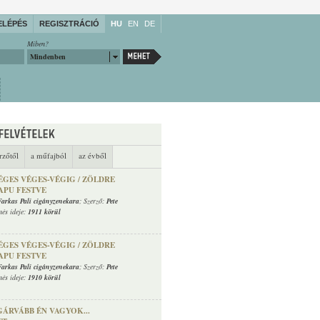
ELÉPÉS
REGISZTRÁCIÓ
HU
EN
DE
Miben?
Mindenben
rzőtől
a műfajból
az évből
ÉGES VÉGES-VÉGIG / ZÖLDRE
APU FESTVE
Farkas Pali cigányzenekara
; Szerző:
Pete
nés ideje:
1911 körül
ÉGES VÉGES-VÉGIG / ZÖLDRE
APU FESTVE
Farkas Pali cigányzenekara
; Szerző:
Pete
nés ideje:
1910 körül
GÁRVÁBB ÉN VAGYOK...