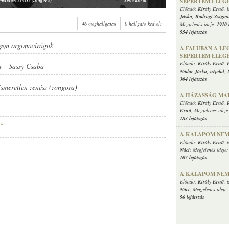
SEPERTEM ELEG
smeretlen zenész (zongora)
1908 körül
Előadó:
Király Ernő
,
Jóska
,
Bodrogi Zsigm
smeretlen zenész (zongora)
1908 körül
46 meghallgatás
0 hallgató kedveli
Megjelenés ideje:
1910 
smeretlen zenész (zongora)
1908 körül
554 lejátszás
smeretlen zenész (zongora)
1908 körül
smeretlen zenész (zongora)
1908 körül
ngem orgonavirágok
A FALUBAN A LE
smeretlen zenész (zongora)
1908 körül
SEPERTEM ELEG
smeretlen cigányzenekar
1908 körül
Előadó:
Király Ernő
,
v
-
Sassy Csaba
smeretlen zenész (zongora)
1908 körül
Nádor Jóska
,
népdal
; 
smeretlen zenész (zongora)
1908 körül
304 lejátszás
ismeretlen zenész (zongora)
evere Gyula (zongora)
1909 körül
A HÁZASSÁG MA
evere Gyula (zongora)
1909 körül
Előadó:
Király Ernő
,
erkes Béla cigányzenekara
1909 körül
Ernő
; Megjelenés ideje
smeretlen cigányzenekar
1909 körül
183 lejátszás
erkes Béla cigányzenekara
1909 körül
ye:
erkes Béla cigányzenekara
1909 körül
A KALAPOM NEM
Előadó:
Király Ernő
,
Náci
; Megjelenés ideje
107 lejátszás
A KALAPOM NEM
Előadó:
Király Ernő
,
Náci
; Megjelenés ideje
56 lejátszás