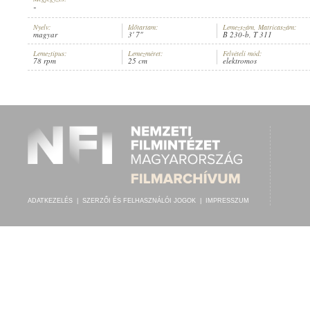
-
Nyelv:
Időtartam:
Lemezszám, Matricaszám:
magyar
3' 7"
B 230-b, T 311
Lemeztípus:
Lemezméret:
Felvételi mód:
78 rpm
25 cm
elektromos
ZSOLNAI HÉDI
,
TONALIT MŰVÉSZZENEKAR
ELŐADÓ:
ADATKEZELÉS
|
SZERZŐI ÉS FELHASZNÁLÓI JOGOK
|
IMPRESSZUM