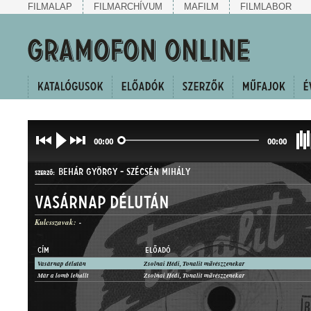
FILMALAP
FILMARCHÍVUM
MAFILM
FILMLABOR
00:00
00:00
BEHÁR GYÖRGY
-
SZÉCSÉN MIHÁLY
SZERZŐ:
Vasárnap délután
Kulcsszavak:
-
CÍM
ELŐADÓ
Vasárnap délután
Zsolnai Hédi, Tonalit művészzenekar
FOX
Már a lomb lehullt
Zsolnai Hédi, Tonalit művészzenekar
MŰFAJ: