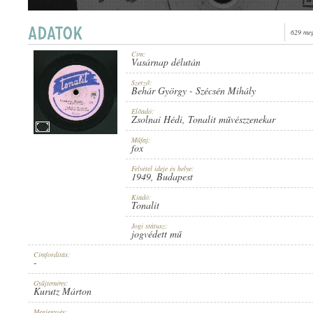
629 meg
Cím:
Vasárnap délután
1949
MEGJELENÉS IDEJE:
Szerző:
Behár György
-
Szécsén Mihály
Előadó:
Zsolnai Hédi
,
Tonalit művészzenekar
Műfaj:
fox
Felvétel ideje és helye:
TONALIT
1949
, Budapest
KIADÓ:
Kiadó:
Tonalit
Jogi státusz:
jogvédett mű
Címfordítás:
-
B 230-B
LEMEZSZÁM:
Gyűjtemény:
Kurutz Márton
Megjegyzés: