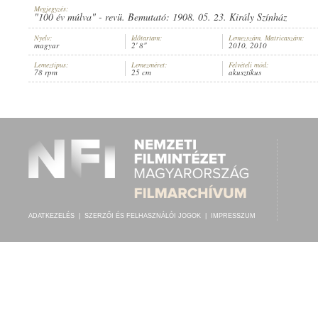
Megjegyzés:
"100 év múlva" - revü. Bemutató: 1908. 05. 23. Király Színház
Nyelv:
Időtartam:
Lemezszám, Matricaszám:
magyar
2' 8"
2010, 2010
Lemeztípus:
Lemezméret:
Felvételi mód:
LÁSZLÓ RÓZSIKA
,
RASKÓ GÉZA
,
Z. MOLNÁR LÁSZLÓ
,
KIRÁLY SZÍNHÁZ ZE
78 rpm
25 cm
akusztikus
ELŐADÓ:
ADATKEZELÉS
|
SZERZŐI ÉS FELHASZNÁLÓI JOGOK
|
IMPRESSZUM