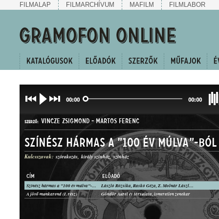
FILMALAP
FILMARCHÍVUM
MAFILM
FILMLABOR
00:00
00:00
VINCZE ZSIGMOND
-
MARTOS FERENC
SZERZŐ:
Színész hármas a "100 év múlva"-ból
Kulcsszavak:
szórakozás
király színház
színház
CÍM
ELŐADÓ
Színész hármas a "100 év múlva"-ból
László Rózsika, Raskó Géza, Z. Molnár László, Király Színház zenekara, Vezényel: Vincze Zsigmond
OPERETTBETÉT
A jövő munkarend (I. rész)
Göndör Aurél és társulata, ismeretlen zenekar
MŰFAJ: