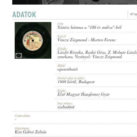
97 m
Cím:
Színész hármas a "100 év múlva"-ból
1908 KÖRÜL
MEGJELENÉS IDEJE:
Szerző:
Vincze Zsigmond
-
Martos Ferenc
Előadó:
László Rózsika
,
Raskó Géza
,
Z. Molnár Lászl
zenekara
, Vezényel:
Vincze Zsigmond
Műfaj:
operettbetét
ELSŐ MAGYAR HANGLEMEZ GYÁR
KIADÓ:
Felvétel ideje és helye:
1908 körül
, Budapest
Kiadó:
Első Magyar Hanglemez Gyár
Jogi státusz:
szabadmű
Címfordítás:
-
2010
LEMEZSZÁM:
Gyűjtemény:
Kiss Gábor Zoltán